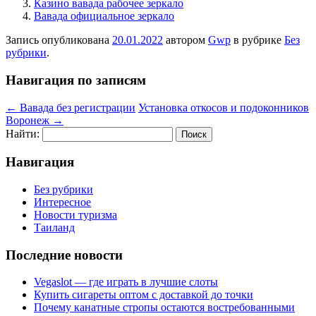
Казино вавада рабочее зеркало
Вавада официальное зеркало
Запись опубликована
20.01.2022
автором
Gwp
в рубрике
Без
рубрики
.
Навигация по записям
←
Вавада без регистрации
Установка откосов и подоконников
Воронеж
→
Найти:
Навигация
Без рубрики
Интересное
Новости туризма
Таиланд
Последние новости
Vegaslot — где играть в лучшие слоты
Купить сигареты оптом с доставкой до точки
Почему канатные стропы остаются востребованными