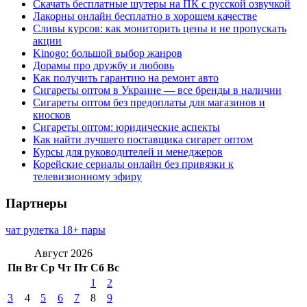
Скачать бесплатные шутеры на ПК с русской озвучкой
Лакорны онлайн бесплатно в хорошем качестве
Сливы курсов: как мониторить цены и не пропускать
акции
Kinogo: большой выбор жанров
Дорамы про дружбу и любовь
Как получить гарантию на ремонт авто
Сигареты оптом в Украине — все бренды в наличии
Сигареты оптом без предоплаты для магазинов и
киосков
Сигареты оптом: юридические аспекты
Как найти лучшего поставщика сигарет оптом
Курсы для руководителей и менеджеров
Корейские сериалы онлайн без привязки к
телевизионному эфиру
Партнеры
чат рулетка 18+ пары
Август 2026
Пн
Вт
Ср
Чт
Пт
Сб
Вс
1
2
3
4
5
6
7
8
9