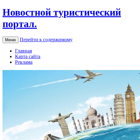
Новостной туристический
портал.
Перейти к содержимому
Меню
Главная
Карта сайта
Реклама