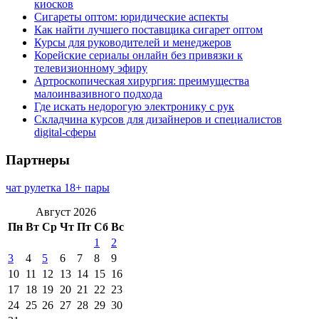
киосков
Сигареты оптом: юридические аспекты
Как найти лучшего поставщика сигарет оптом
Курсы для руководителей и менеджеров
Корейские сериалы онлайн без привязки к
телевизионному эфиру
Артроскопическая хирургия: преимущества
малоинвазивного подхода
Где искать недорогую электронику с рук
Складчина курсов для дизайнеров и специалистов
digital-сферы
Партнеры
чат рулетка 18+ пары
Август 2026
Пн
Вт
Ср
Чт
Пт
Сб
Вс
1
2
3
4
5
6
7
8
9
10
11
12
13
14
15
16
17
18
19
20
21
22
23
24
25
26
27
28
29
30