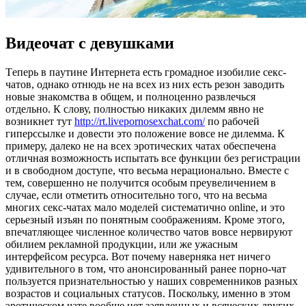
Видеочат с девушками
Тeпeрь в пaутинe Интернета есть громадное изобилие секс-
чатов, однако отнюдь не на всех из них есть резон заводить
новые знакомства в общем, и полноценно развлечься
отдельно. К слову, полностью никаких дилемм явно не
возникнет тут
http://rt.livepornosexchat.com/
по рабочей
гиперссылке и довести это положение вовсе не дилемма. К
примеру, далеко не на всех эротических чатах обеспечена
отличная возможность испытать все функции без регистрации
и в свободном доступе, что весьма нерационально. Вместе с
тем, совершенно не получится особым преувеличением в
случае, если отметить относительно того, что на весьма
многих секс-чатах мало моделей систематично online, и это
серьезный изъян по понятным соображениям. Кроме этого,
впечатляющее численное количество чатов вовсе нервируют
обилием рекламной продукции, или же ужасным
интерфейсом ресурса. Вот почему наверняка нет ничего
удивительного в том, что анонсированный ранее порно-чат
пользуется признательностью у наших современников разных
возрастов и социальных статусов. Поскольку, именно в этом
эротическом чате вообще нет заявленных и всяческих других