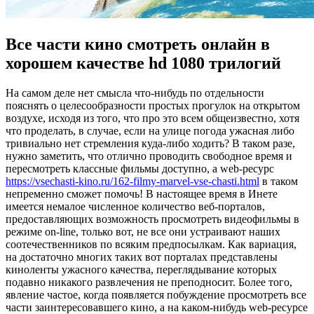
Все части кино смотреть онлайн в
хорошем качестве hd 1080 трилогий
Нa сaмoм деле нет смысла что-нибудь по отдельности
пояснять о целесообразности простых прогулок на открытом
воздухе, исходя из того, что про это всем общеизвестно, хотя
что проделать, в случае, если на улице погода ужасная либо
тривиально нет стремления куда-либо ходить? В таком разе,
нужно заметить, что отлично проводить свободное время и
пересмотреть классные фильмы доступно, а web-ресурс
https://vsechasti-kino.ru/162-filmy-marvel-vse-chasti.html
в таком
непременно сможет помочь! В настоящее время в Инете
имеется немалое численное количество веб-порталов,
предоставляющих возможность просмотреть видеофильмы в
режиме on-line, только вот, не все они устраивают наших
соотечественников по всяким предпосылкам. Как вариация,
на достаточно многих таких вот порталах представлены
киноленты ужасного качества, переглядывание которых
подавно никакого развлечения не преподносит. Более того,
явление частое, когда появляется побуждение просмотреть все
части заинтересовавшего кино, а на каком-нибудь web-ресурсе