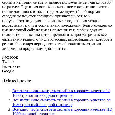
серии в наличии не все, и данное положение дел мягко говоря
не радует. Оценивая все вышесказанное совершенно ничего
нет диковинного в том, что рекомендуемый веб-портал
сегодня пользуется солидной признательностью и
популярностью у цивилизованных людей каких угодно
возрастных групп и социальных положений. Благо конкретно
именно такой сайт не имеет описанных и любых других
недостатков, и всегда готов предложить просматривать все
части значительного числа классных видеофильмов, которое в
реалии благодаря периодическим обновлениям страниц
динамично продолжает добавляться.
Facebook
Twitter
Вконтакте
Google+
Related posts:
Все части кино смотреть онлайн в хорошем качестве hd
1080 трилогий на одной странице
Все части кино смотреть онлайн в хорошем качестве hd
1080 трилогий на одной странице
Все кино части смотреть онлайн в хорошем качестве HD
1080 на одной странице