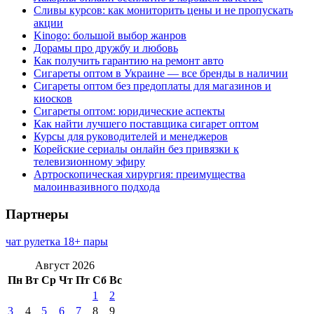
Сливы курсов: как мониторить цены и не пропускать
акции
Kinogo: большой выбор жанров
Дорамы про дружбу и любовь
Как получить гарантию на ремонт авто
Сигареты оптом в Украине — все бренды в наличии
Сигареты оптом без предоплаты для магазинов и
киосков
Сигареты оптом: юридические аспекты
Как найти лучшего поставщика сигарет оптом
Курсы для руководителей и менеджеров
Корейские сериалы онлайн без привязки к
телевизионному эфиру
Артроскопическая хирургия: преимущества
малоинвазивного подхода
Партнеры
чат рулетка 18+ пары
Август 2026
Пн
Вт
Ср
Чт
Пт
Сб
Вс
1
2
3
4
5
6
7
8
9