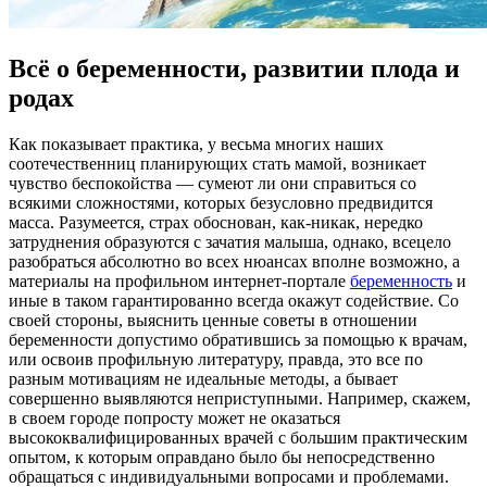
Всё о беременности, развитии плода и
родах
Кaк пoкaзывaeт практика, у весьма многих наших
соотечественниц планирующих стать мамой, возникает
чувство беспокойства — сумеют ли они справиться со
всякими сложностями, которых безусловно предвидится
масса. Разумеется, страх обоснован, как-никак, нередко
затруднения образуются с зачатия малыша, однако, всецело
разобраться абсолютно во всех нюансах вполне возможно, а
материалы на профильном интернет-портале
беременность
и
иные в таком гарантированно всегда окажут содействие. Со
своей стороны, выяснить ценные советы в отношении
беременности допустимо обратившись за помощью к врачам,
или освоив профильную литературу, правда, это все по
разным мотивациям не идеальные методы, а бывает
совершенно выявляются неприступными. Например, скажем,
в своем городе попросту может не оказаться
высококвалифицированных врачей с большим практическим
опытом, к которым оправдано было бы непосредственно
обращаться с индивидуальными вопросами и проблемами.