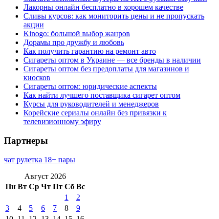
Лакорны онлайн бесплатно в хорошем качестве
Сливы курсов: как мониторить цены и не пропускать
акции
Kinogo: большой выбор жанров
Дорамы про дружбу и любовь
Как получить гарантию на ремонт авто
Сигареты оптом в Украине — все бренды в наличии
Сигареты оптом без предоплаты для магазинов и
киосков
Сигареты оптом: юридические аспекты
Как найти лучшего поставщика сигарет оптом
Курсы для руководителей и менеджеров
Корейские сериалы онлайн без привязки к
телевизионному эфиру
Партнеры
чат рулетка 18+ пары
Август 2026
Пн
Вт
Ср
Чт
Пт
Сб
Вс
1
2
3
4
5
6
7
8
9
10
11
12
13
14
15
16