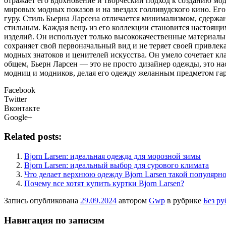
отражает его вдохновение и творческий подход к созданию м
мировых модных показов и на звездах голливудского кино. Ег
гуру. Стиль Бьерна Ларсена отличается минимализмом, сдержан
стильным. Каждая вещь из его коллекции становится настоящим 
изделий. Он использует только высококачественные материалы 
сохраняет свой первоначальный вид и не теряет своей привлек
модных знатоков и ценителей искусства. Он умело сочетает кл
общем, Бьерн Ларсен — это не просто дизайнер одежды, это на
модниц и модников, делая его одежду желанным предметом гард
Facebook
Twitter
Вконтакте
Google+
Related posts:
Bjorn Larsen: идеальная одежда для морозной зимы
Bjorn Larsen: идеальный выбор для сурового климата
Что делает верхнюю одежду Bjorn Larsen такой популярн
Почему все хотят купить куртки Bjorn Larsen?
Запись опубликована
29.09.2024
автором
Gwp
в рубрике
Без р
Навигация по записям