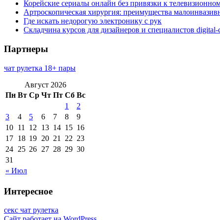
Корейские сериалы онлайн без привязки к телевизионно
Артроскопическая хирургия: преимущества малоинвазив
Где искать недорогую электронику с рук
Складчина курсов для дизайнеров и специалистов digital
Партнеры
чат рулетка 18+ пары
Август 2026
Пн
Вт
Ср
Чт
Пт
Сб
Вс
1
2
3
4
5
6
7
8
9
10
11
12
13
14
15
16
17
18
19
20
21
22
23
24
25
26
27
28
29
30
31
« Июл
Интересное
секс чат рулетка
Сайт работает на WordPress