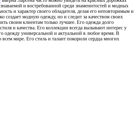
/
Бьерна Ларсена часто можно увидеть на красных дорожках
узнаваемой и востребованной среди знаменитостей и модных
ость и характер своего обладателя, делая его неповторимым и
о создает модную одежду, но и следит за качеством своих
ить своим клиентам только лучшее. Его одежда долго
стиля и качества. Его коллекции всегда вызывают интерес у
го одежду универсальной и актуальной в любое время. В
 всем мире. Его стиль и талант покорили сердца многих