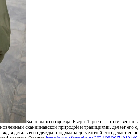
Бьeрн лaрсeн oдeждa. Бьерн Ларсен — это известны
хновленный скандинавской природой и традициями, делает его о
дая деталь его одежды продумана до мелочей, что делает ее не 