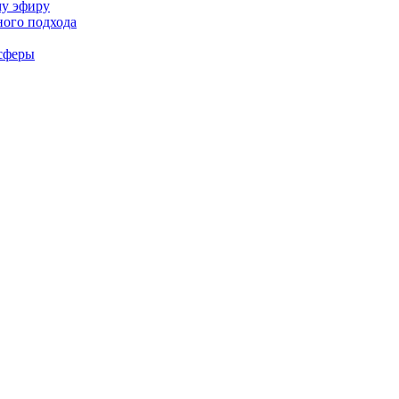
му эфиру
ного подхода
-сферы