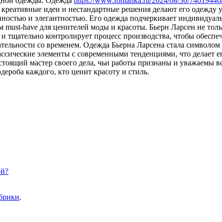
одной одежды. Одежда
https://www.fontanka.ru/2024/08/30/74019446
о креативные идеи и нестандартные решения делают его одежду 
ностью и элегантностью. Его одежда подчеркивает индивидуальн
must-have для ценителей моды и красоты. Бьерн Ларсен не тольк
и тщательно контролирует процесс производства, чтобы обеспеч
ательности со временем. Одежда Бьерна Ларсена стала символом 
ассические элементы с современными тенденциями, что делает е
стоящий мастер своего дела, чьи работы признаны и уважаемы во
ероба каждого, кто ценит красоту и стиль.
ой?
убрики
.