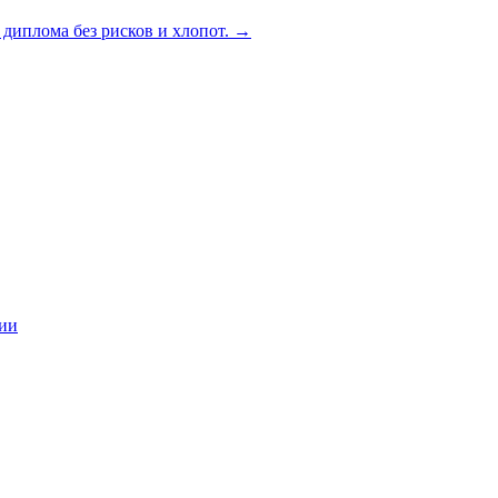
диплома без рисков и хлопот.
→
ции