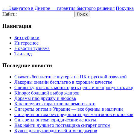
←
Эвакуатор в Днепре — гарантия быстрого решения
Покупка 
Найти:
Навигация
Без рубрики
Интересное
Новости туризма
Таиланд
Последние новости
Скачать бесплатные шутеры на ПК с русской озвучкой
Лакорны онлайн бесплатно в хорошем качестве
Сливы курсов: как мониторить цены и не пропускать ак
Kinogo: большой выбор жанров
Дорамы про дружбу и любовь
Как получить гарантию на ремонт авто
Сигареты оптом в Украине — все бренды в наличии
Сигареты оптом без предоплаты для магазинов и киосков
Сигареты оптом: юридические аспекты
Как найти лучшего поставщика сигарет оптом
Курсы для руководителей и менеджеров