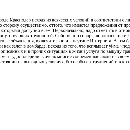
ороде Краснодар исходя из всяческих условий в соответствии с 
ую сторону осуществимо, оттого, что имеются предложения от п
которыми доступно всем. Первоначально, надо отметить в отнош
 сопутствующих трудностей. Собственно говоря, воплотить такие
ные объявления, включительно и в паутине Интернета. А тем бо
н как залог в ломбарде, исходя из того, что всплывает уйма ~по
о описанных и в прочих ситуациях в жизни услуга по выкупу тра
омент удостоверились очень многие современные люди на своем
тоянии на выгодных условиях, без особых затруднений и в крат