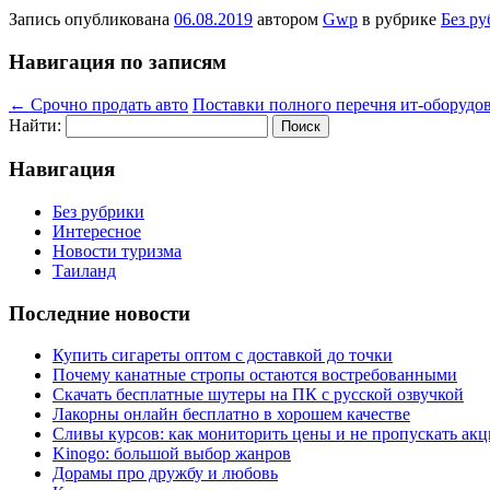
Запись опубликована
06.08.2019
автором
Gwp
в рубрике
Без р
Навигация по записям
←
Срочно продать авто
Поставки полного перечня ит-оборудо
Найти:
Навигация
Без рубрики
Интересное
Новости туризма
Таиланд
Последние новости
Купить сигареты оптом с доставкой до точки
Почему канатные стропы остаются востребованными
Скачать бесплатные шутеры на ПК с русской озвучкой
Лакорны онлайн бесплатно в хорошем качестве
Сливы курсов: как мониторить цены и не пропускать ак
Kinogo: большой выбор жанров
Дорамы про дружбу и любовь