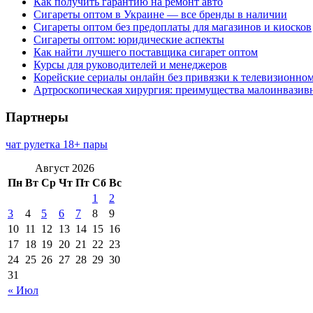
Как получить гарантию на ремонт авто
Сигареты оптом в Украине — все бренды в наличии
Сигареты оптом без предоплаты для магазинов и киосков
Сигареты оптом: юридические аспекты
Как найти лучшего поставщика сигарет оптом
Курсы для руководителей и менеджеров
Корейские сериалы онлайн без привязки к телевизионно
Артроскопическая хирургия: преимущества малоинвазив
Партнеры
чат рулетка 18+ пары
Август 2026
Пн
Вт
Ср
Чт
Пт
Сб
Вс
1
2
3
4
5
6
7
8
9
10
11
12
13
14
15
16
17
18
19
20
21
22
23
24
25
26
27
28
29
30
31
« Июл