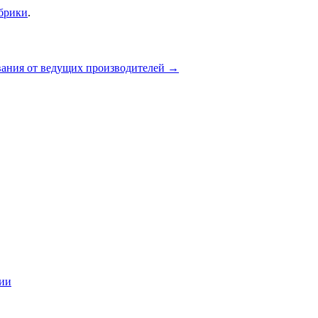
убрики
.
вания от ведущих производителей
→
ции