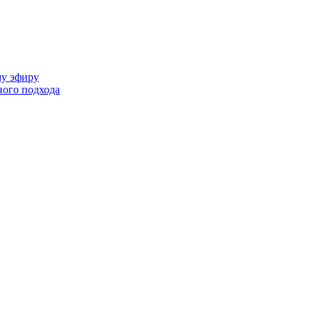
му эфиру
ного подхода