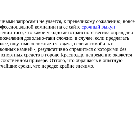
личными запросами не удается, к превеликому сожалению, вовсе
рофессиональной компании на ее сайте
срочный выкуп
ении того, что какой угодно автотранспорт весьма оправдано
 пожелания довольно-таки сложно, в случае, если предлагать
лее, ощутимо осложняется задача, если автомобиль в
дводных камней~, результативно справиться с которыми без
нспортных средств в городе Краснодар, непременно окажется
 собственном примере. Оттого, что обращаясь в опытную
чайшие сроки, что нередко крайне значимо.