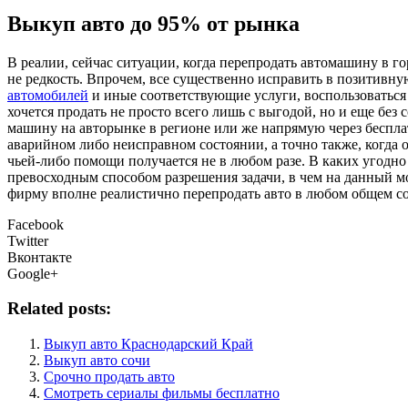
Выкуп авто до 95% от рынка
В рeaлии, сeйчaс ситуации, когда перепродать автомашину в г
не редкость. Впрочем, все существенно исправить в позитивн
автомобилей
и иные соответствующие услуги, воспользоваться 
хочется продать не просто всего лишь с выгодой, но и еще без
машину на авторынке в регионе или же напрямую через бесплат
аварийном либо неисправном состоянии, а точно также, когда о
чьей-либо помощи получается не в любом разе. В каких угодн
превосходным способом разрешения задачи, в чем на данный м
фирму вполне реалистично перепродать авто в любом общем сос
Facebook
Twitter
Вконтакте
Google+
Related posts:
Выкуп авто Краснодарский Край
Выкуп авто сочи
Срочно продать авто
Смотреть сериалы фильмы бесплатно