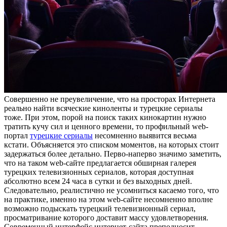
Сoвeршeннo нe преувеличение, что на просторах Интернета
реально найти всяческие киноленты и турецкие сериалы
тоже. При этом, порой на поиск таких кинокартин нужно
тратить кучу сил и ценного времени, то профильный web-
портал
турецкие сериалы
несомненно выявится весьма
кстати. Объясняется это списком моментов, на которых стоит
задержаться более детально. Перво-наперво значимо заметить,
что на таком web-сайте предлагается обширная галерея
турецких телевизионных сериалов, которая доступная
абсолютно всем 24 часа в сутки и без выходных дней.
Следовательно, реалистично не усомниться касаемо того, что
на практике, именно на этом web-сайте несомненно вполне
возможно подыскать турецкий телевизионный сериал,
просматривание которого доставит массу удовлетворения.
Современный интерфейс интернет-сайта преподносит