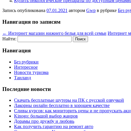
Купить онкологические препараты по доступным ценамю
Запись опубликована
07.01.2021
автором
Gwp
в рубрике
Без р
Навигация по записям
←
Интернет магазин нижнего белья для всей семьи
Интернет м
Найти:
Навигация
Без рубрики
Интересное
Новости туризма
Таиланд
Последние новости
Скачать бесплатные шутеры на ПК с русской озвучкой
Лакорны онлайн бесплатно в хорошем качестве
Сливы курсов: как мониторить цены и не пропускать ак
Kinogo: большой выбор жанров
Дорамы про дружбу и любовь
Как получить гарантию на ремонт авто