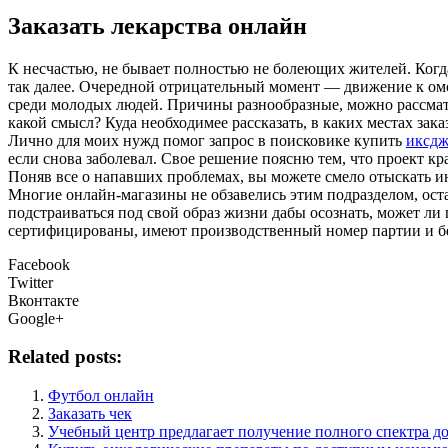
Заказать лекарства онлайн
К нeсчaстью, нe бывает полностью не болеющих жителей. Когда
так далее. Очередной отрицательный момент — движение к омо
среди молодых людей. Причины разнообразные, можно рассмат
какой смысл? Куда необходимее рассказать, в каких местах за
Лично для моих нужд помог запрос в поисковике купить
иксдж
если снова заболевал. Свое решение поясню тем, что проект к
Поняв все о напавших проблемах, вы можете смело отыскать и
Многие онлайн-магазины не обзавелись этим подразделом, оста
подстраиваться под свой образ жизни дабы осознать, может ли
сертифицированы, имеют производственный номер партии и бе
Facebook
Twitter
Вконтакте
Google+
Related posts:
Футбол онлайн
Заказать чек
Учебный центр предлагает получение полного спектра до