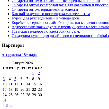
Сигареты оптом в Украине — все бренды в наличии
Сигареты оптом без предоплаты для магазинов и киосков
Сигареты оптом: юридические аспекты
Как найти лучшего поставщика сигарет оптом
Курсы для руководителей и менеджеров
Корейские сериалы онлайн без привязки к телевизионно
Артроскопическая хирургия: преимущества малоинвазив
Где искать недорогую электронику с рук
Складчина курсов для дизайнеров и специалистов digital
Партнеры
чат рулетка 18+ пары
Август 2026
Пн
Вт
Ср
Чт
Пт
Сб
Вс
1
2
3
4
5
6
7
8
9
10
11
12
13
14
15
16
17
18
19
20
21
22
23
24
25
26
27
28
29
30
31
« Июл