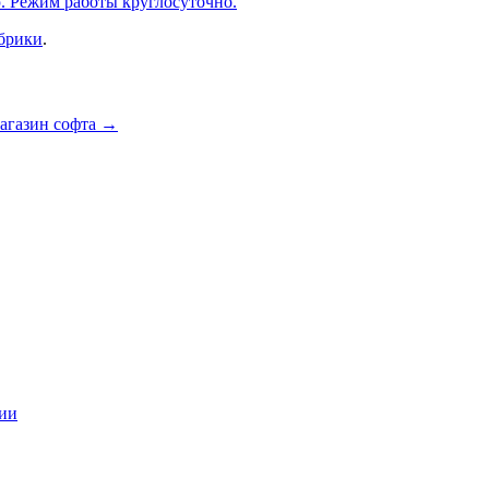
. Режим работы круглосуточно.
убрики
.
агазин софта
→
ции