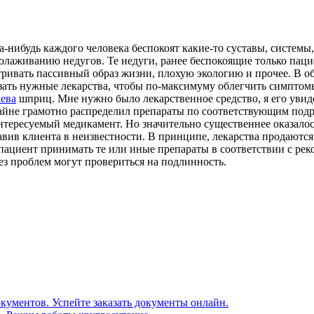
-нибудь каждого человека беспокоят какие-то суставы, системы,
лаживанию недугов. Те недуги, ранее беспокоящие только пацие
ривать пассивный образ жизни, плохую экологию и прочее. В о
казать нужные лекарства, чтобы по-максимуму облегчить симпто
ева
шприц. Мне нужно было лекарственное средство, я его увидел
райне грамотно распределил препараты по соответствующим подр
нтересуемый медикамент. Но значительно существеннее оказало
вив клиента в неизвестности. В принципе, лекарства продаются
 пациент принимать те или иные препараты в соответствии с рек
з проблем могут провериться на подлинность.
кументов. Успейте заказать документы онлайн.