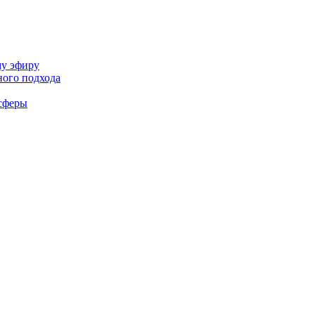
му эфиру
ного подхода
-сферы