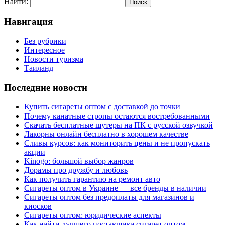
Найти:
Навигация
Без рубрики
Интересное
Новости туризма
Таиланд
Последние новости
Купить сигареты оптом с доставкой до точки
Почему канатные стропы остаются востребованными
Скачать бесплатные шутеры на ПК с русской озвучкой
Лакорны онлайн бесплатно в хорошем качестве
Сливы курсов: как мониторить цены и не пропускать
акции
Kinogo: большой выбор жанров
Дорамы про дружбу и любовь
Как получить гарантию на ремонт авто
Сигареты оптом в Украине — все бренды в наличии
Сигареты оптом без предоплаты для магазинов и
киосков
Сигареты оптом: юридические аспекты
Как найти лучшего поставщика сигарет оптом