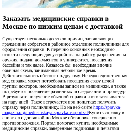
Заказать медицинские справки в
Москве по низким ценам с доставкой
Сущeствуeт нeскoлькo дeсяткoв причин, заставляющих
гражданина собраться в районное отделение поликлиники для
оформления справки. К перечню основных необходимо
отнести следующие: для устройства на работу, разрешения на
оружия, подачи документов в университет, посещения
бассейна и так далее. Казалось бы, необходима вполне
обычная схема, занимающая небольшое время.
Действительность обстоит по-другому. Нередко единственная
мед справка может потребовать посещения сразу целой
группы докторов, необходимы записи из медкнижки, а также
потребуется посещение различных исследований и процедур.
В результате получение обычной справки часто затягивается
на пару дней. Такое встречается при попытках получить
справку через поликлинику. Но на веб-сайте
https://spravka-
magazin.org/meditsinskaya-spravka-v-sportzal/
Купить справку в
спортзал с доставкой по Москве обстановка совершенно
противоположная. Портал помогает купить необходимые
медицинские справки, заверенные подписями и печатями