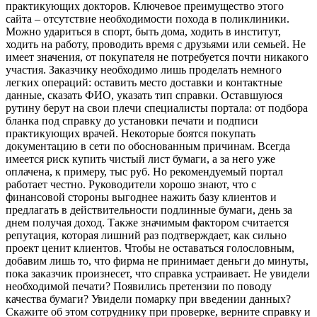
практикующих докторов. Ключевое преимущество этого
сайта – отсутствие необходимости похода в поликлиники.
Можно удариться в спорт, быть дома, ходить в институт,
ходить на работу, проводить время с друзьями или семьей. Не
имеет значения, от покупателя не потребуется почти никакого
участия. Заказчику необходимо лишь проделать немного
легких операций: оставить место доставки и контактные
данные, сказать ФИО, указать тип справки. Оставшуюся
рутину берут на свои плечи специалисты портала: от подбора
бланка под справку до установки печати и подписи
практикующих врачей. Некоторые боятся покупать
документацию в сети по обоснованным причинам. Всегда
имеется риск купить чистый лист бумаги, а за него уже
оплачена, к примеру, тыс руб. Но рекомендуемый портал
работает честно. Руководители хорошо знают, что с
финансовой стороны выгоднее нажить базу клиентов и
предлагать в действительности подлинные бумаги, день за
днем получая доход. Также значимым фактором считается
репутация, которая лишний раз подтверждает, как сильно
проект ценит клиентов. Чтобы не оставаться голословным,
добавим лишь то, что фирма не принимает деньги до минуты,
пока заказчик произнесет, что справка устраивает. Не увидели
необходимой печати? Появились претензии по поводу
качества бумаги? Увидели помарку при введении данных?
Скажите об этом сотруднику при проверке, верните справку и