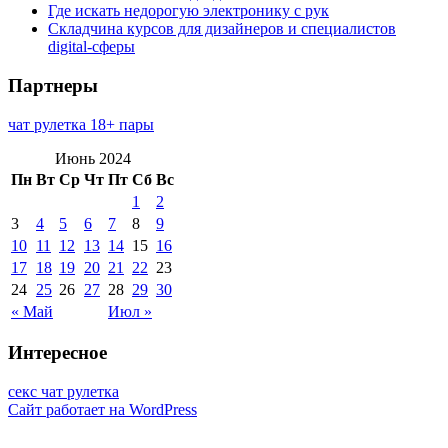
Где искать недорогую электронику с рук
Складчина курсов для дизайнеров и специалистов
digital-сферы
Партнеры
чат рулетка 18+ пары
Июнь 2024
Пн
Вт
Ср
Чт
Пт
Сб
Вс
1
2
3
4
5
6
7
8
9
10
11
12
13
14
15
16
17
18
19
20
21
22
23
24
25
26
27
28
29
30
« Май
Июл »
Интересное
секс чат рулетка
Сайт работает на WordPress