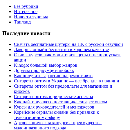
Без рубрики
Интересное
Новости туризма
Таиланд
Последние новости
Скачать бесплатные шутеры на ПК с русской озвучкой
Лакорны онлайн бесплатно в хорошем качестве
Сливы курсов: как мониторить цены и не пропускать
акции
Kinogo: большой выбор жанров
Дорамы про дружбу и любовь
Как получить гарантию на ремонт авто
Сигареты оптом в Украине — все бренды в наличии
Сигареты оптом без предоплаты для магазинов и
киосков
Сигареты оптом: юридические аспекты
Как найти лучшего поставщика сигарет оптом
Курсы для руководителей и менеджеров
Корейские сериалы онлайн без привязки к
телевизионному эфиру
Артроскопическая хирургия: преимущества
малоинвазивного подхода