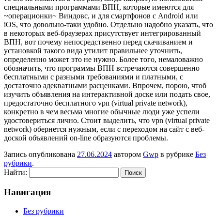
специальными программами ВПН, которые имеются для
~операционки~ Виндовс, и для смартфонов с Android или
iOS, что довольно-таки удобно. Отдельно надобно указать, что
в некоторых веб-браузерах присутствует интегрированный
ВПН, вот почему непосредственно перед скачиванием и
установкой такого вида утилит правильнее уточнить,
определенно может это не нужно. Более того, немаловажно
обозначить, что программы ВПН встречаются совершенно
бесплатными с разными требованиями и платными, с
достаточно адекватными расценками. Впрочем, порою, чтоб
изучить объявления на интерактивной доске или подать свое,
предостаточно бесплатного vpn (virtual private network),
конкретно в чем весьма многие обычные люди уже успели
удостовериться лично. Стоит выделить, что vpn (virtual private
network) обернется нужным, если с переходом на сайт с веб-
доской объявлений on-line образуются проблемы.
Запись опубликована
27.06.2024
автором
Gwp
в рубрике
Без
рубрики
.
Найти:
Навигация
Без рубрики