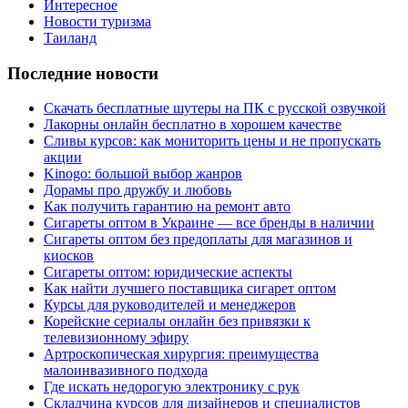
Интересное
Новости туризма
Таиланд
Последние новости
Скачать бесплатные шутеры на ПК с русской озвучкой
Лакорны онлайн бесплатно в хорошем качестве
Сливы курсов: как мониторить цены и не пропускать
акции
Kinogo: большой выбор жанров
Дорамы про дружбу и любовь
Как получить гарантию на ремонт авто
Сигареты оптом в Украине — все бренды в наличии
Сигареты оптом без предоплаты для магазинов и
киосков
Сигареты оптом: юридические аспекты
Как найти лучшего поставщика сигарет оптом
Курсы для руководителей и менеджеров
Корейские сериалы онлайн без привязки к
телевизионному эфиру
Артроскопическая хирургия: преимущества
малоинвазивного подхода
Где искать недорогую электронику с рук
Складчина курсов для дизайнеров и специалистов