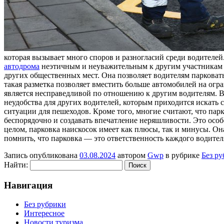
которая вызывает много споров и разногласий среди водителей
автодрома
неэтичным и неуважительным к другим участникам д
других общественных мест. Она позволяет водителям парковать
такая разметка позволяет вместить больше автомобилей на огр
является несправедливой по отношению к другим водителям. В
неудобства для других водителей, которым приходится искать 
ситуации для пешеходов. Кроме того, многие считают, что пар
беспорядочно и создавать впечатление неряшливости. Это особ
целом, парковка наискосок имеет как плюсы, так и минусы. Он
помнить, что парковка — это ответственность каждого водител
Запись опубликована
03.08.2024
автором
Gwp
в рубрике
Без р
Найти:
Навигация
Без рубрики
Интересное
Новости туризма