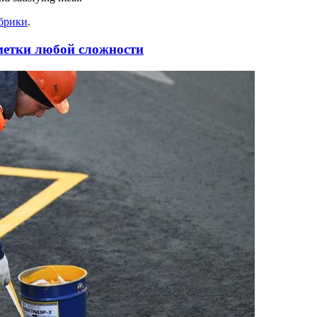
убрики
.
метки любой сложности