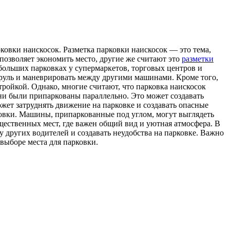
рковки наискосок. Разметка парковки наискосок — это тема,
 позволяет экономить место, другие же считают это
разметки
больших парковках у супермаркетов, торговых центров и
ь руль и маневрировать между другими машинами. Кроме того,
тройкой. Однако, многие считают, что парковка наискосок
ни были припаркованы параллельно. Это может создавать
ожет затруднять движение на парковке и создавать опасные
ковки. Машины, припаркованные под углом, могут выглядеть
щественных мест, где важен общий вид и уютная атмосфера. В
у других водителей и создавать неудобства на парковке. Важно
выборе места для парковки.