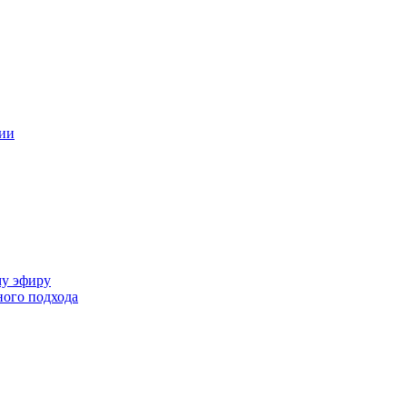
ции
му эфиру
ного подхода