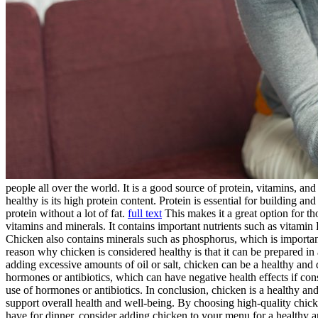
people all over the world. It is a good source of protein, vitamins, a
healthy is its high protein content. Protein is essential for building a
protein without a lot of fat.
full text
This makes it a great option for th
vitamins and minerals. It contains important nutrients such as vitamin 
Chicken also contains minerals such as phosphorus, which is important
reason why chicken is considered healthy is that it can be prepared in 
adding excessive amounts of oil or salt, chicken can be a healthy and 
hormones or antibiotics, which can have negative health effects if con
use of hormones or antibiotics. In conclusion, chicken is a healthy and
support overall health and well-being. By choosing high-quality chicke
have for dinner, consider adding chicken to your menu for a healthy a