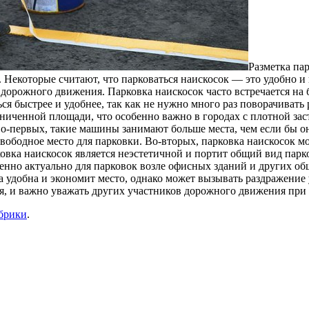
Разметка па
. Некоторые считают, что парковаться наискосок — это удобно и
орожного движения. Парковка наискосок часто встречается на 
ся быстрее и удобнее, так как не нужно много раз поворачиват
аниченной площади, что особенно важно в городах с плотной зас
о-первых, такие машины занимают больше места, чем если бы о
свободное место для парковки. Во-вторых, парковка наискосок м
ковка наискосок является неэстетичной и портит общий вид пар
енно актуально для парковок возле офисных зданий и других об
а удобна и экономит место, однако может вызывать раздражение 
я, и важно уважать других участников дорожного движения при 
убрики
.