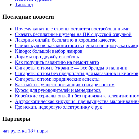
Таиланд
Последние новости
Почему канатные стропы остаются востребованными
Скачать бесплатные шутеры на ПК с русской озвучкой
Лакорны онлайн бесплатно в хорошем качестве
Сливы курсов: как мониторить цены и не пропускать ак
Kinogo: большой выбор жанров
Дорамы про дружбу и любовь
Как получить гарантию на ремонт авто
Сигареты оптом в Украине — все бренды в наличии
Сигареты оптом без предоплаты для магазинов и киосков
Сигареты оптом: юридические аспекты
Как найти лучшего поставщика сигарет оптом
Курсы для руководителей и менеджеров
Корейские сериалы онлайн без привязки к телевизионно
Артроскопическая хирургия: преимущества малоинвазив
Где искать недорогую электронику с рук
Партнеры
чат рулетка 18+ пары