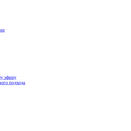
ции
му эфиру
ного подхода