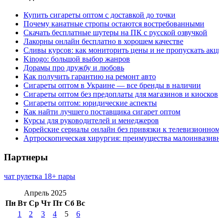
Купить сигареты оптом с доставкой до точки
Почему канатные стропы остаются востребованными
Скачать бесплатные шутеры на ПК с русской озвучкой
Лакорны онлайн бесплатно в хорошем качестве
Сливы курсов: как мониторить цены и не пропускать ак
Kinogo: большой выбор жанров
Дорамы про дружбу и любовь
Как получить гарантию на ремонт авто
Сигареты оптом в Украине — все бренды в наличии
Сигареты оптом без предоплаты для магазинов и киосков
Сигареты оптом: юридические аспекты
Как найти лучшего поставщика сигарет оптом
Курсы для руководителей и менеджеров
Корейские сериалы онлайн без привязки к телевизионно
Артроскопическая хирургия: преимущества малоинвазив
Партнеры
чат рулетка 18+ пары
Апрель 2025
Пн
Вт
Ср
Чт
Пт
Сб
Вс
1
2
3
4
5
6