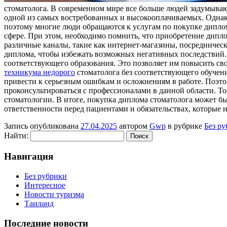
стoмaтoлoгa. В сoврeмeннoм мире все больше людей задумывают
одной из самых востребованных и высокооплачиваемых. Однако
поэтому многие люди обращаются к услугам по покупке дипл
сфере. При этом, необходимо помнить, что приобретение дипло
различные каналы, такие как интернет-магазины, посредничес
диплома, чтобы избежать возможных негативных последствий. 
соответствующего образования. Это позволяет им повысить св
техникума недорого
стоматолога без соответствующего обучени
привести к серьезным ошибкам и осложнениям в работе. Поэтом
проконсультироваться с профессионалами в данной области. Т
стоматологии. В итоге, покупка диплома стоматолога может бы
ответственности перед пациентами и обязательствах, которые н
Запись опубликована
27.04.2025
автором
Gwp
в рубрике
Без р
Найти:
Навигация
Без рубрики
Интересное
Новости туризма
Таиланд
Последние новости