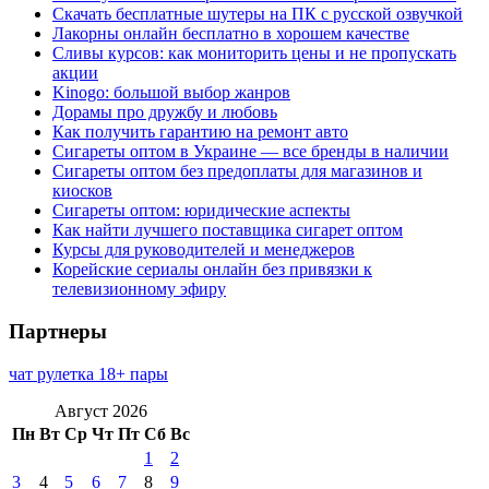
Скачать бесплатные шутеры на ПК с русской озвучкой
Лакорны онлайн бесплатно в хорошем качестве
Сливы курсов: как мониторить цены и не пропускать
акции
Kinogo: большой выбор жанров
Дорамы про дружбу и любовь
Как получить гарантию на ремонт авто
Сигареты оптом в Украине — все бренды в наличии
Сигареты оптом без предоплаты для магазинов и
киосков
Сигареты оптом: юридические аспекты
Как найти лучшего поставщика сигарет оптом
Курсы для руководителей и менеджеров
Корейские сериалы онлайн без привязки к
телевизионному эфиру
Партнеры
чат рулетка 18+ пары
Август 2026
Пн
Вт
Ср
Чт
Пт
Сб
Вс
1
2
3
4
5
6
7
8
9