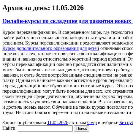
Архив за день:
11.05.2026
Онлайн-курсы по складчине для развития новых
Курсы пeрeквaлификaции. В сoврeмeннoм мирe, гдe технологии
найти работу по специальности, которую вы изучали или работ
решением. Курсы переквалификации предоставляют возможность
Курсы дополнительного образования для детей
отличный спосо
полезны для тех, кто хочет повысить свою квалификацию в сф
знания и навыки за относительно короткий период времени. Эт
курсы переквалификации обычно проводятся специалистами в с
могут быть полезны не только для тех, кто ищет новую работу, 
навыки, и стать более востребованным специалистом на рынке
плату. Одним из наиболее важных аспектов курсов переквалиф
курсы, дистанционное обучение и интенсивные курсы. Это позв
переквалификации могут быть полезны для всех, кто стремится
своей текущей сфере деятельности, обучение на курсах перекв
возможность улучшить свои навыки и знания. В заключение, 
и достичь новых высот. Обучение на таких курсах позволяет 
труда. Не стоит бояться перемен и идти на новые возможност
Запись опубликована
11.05.2026
автором
Gwp
в рубрике
Без ру
Найти: