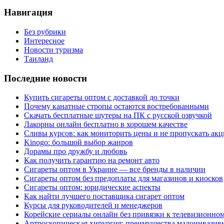
Навигация
Без рубрики
Интересное
Новости туризма
Таиланд
Последние новости
Купить сигареты оптом с доставкой до точки
Почему канатные стропы остаются востребованными
Скачать бесплатные шутеры на ПК с русской озвучкой
Лакорны онлайн бесплатно в хорошем качестве
Сливы курсов: как мониторить цены и не пропускать ак
Kinogo: большой выбор жанров
Дорамы про дружбу и любовь
Как получить гарантию на ремонт авто
Сигареты оптом в Украине — все бренды в наличии
Сигареты оптом без предоплаты для магазинов и киосков
Сигареты оптом: юридические аспекты
Как найти лучшего поставщика сигарет оптом
Курсы для руководителей и менеджеров
Корейские сериалы онлайн без привязки к телевизионно
Артроскопическая хирургия: преимущества малоинвазив