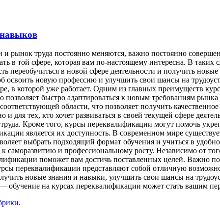
 навыков
 и рынок труда постоянно меняются, важно постоянно совершенс
ать в той сфере, которая вам по-настоящему интересна. В таких
 переобучиться в новой сфере деятельности и получить новые 
б освоить новую профессию и улучшить свои шансы на трудоуст
ере, в которой уже работает. Одним из главных преимуществ ку
о позволяет быстро адаптироваться к новым требованиям рынка 
оответствующей области, что позволяет получить качественное
но и для тех, кто хочет развиваться в своей текущей сфере деяте
 труда. Кроме того, курсы переквалификации могут помочь укр
икации является их доступность. В современном мире существуе
оляет выбрать подходящий формат обучения и учиться в удобное
 к саморазвитию и профессиональному росту. Независимо от того
алификации поможет вам достичь поставленных целей. Важно пом
курсы переквалификации представляют собой отличную возможнос
получить новые знания и навыки, улучшить свои шансы на трудо
и — обучение на курсах переквалификации может стать вашим пе
брики
.