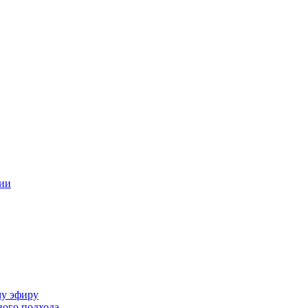
ции
му эфиру
ного подхода