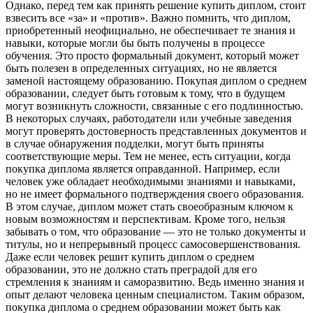
Однако, перед тем как принять решение купить диплом, стоит
взвесить все «за» и «против». Важно помнить, что диплом,
приобретенный неофициально, не обеспечивает те знания и
навыки, которые могли бы быть получены в процессе
обучения. Это просто формальный документ, который может
быть полезен в определенных ситуациях, но не является
заменой настоящему образованию. Покупая диплом о среднем
образовании, следует быть готовым к тому, что в будущем
могут возникнуть сложности, связанные с его подлинностью.
В некоторых случаях, работодатели или учебные заведения
могут проверять достоверность представленных документов и
в случае обнаружения подделки, могут быть приняты
соответствующие меры. Тем не менее, есть ситуации, когда
покупка диплома является оправданной. Например, если
человек уже обладает необходимыми знаниями и навыками,
но не имеет формального подтверждения своего образования.
В этом случае, диплом может стать своеобразным ключом к
новым возможностям и перспективам. Кроме того, нельзя
забывать о том, что образование — это не только документы и
титулы, но и непрерывный процесс самосовершенствования.
Даже если человек решит купить диплом о среднем
образовании, это не должно стать преградой для его
стремления к знаниям и саморазвитию. Ведь именно знания и
опыт делают человека ценным специалистом. Таким образом,
покупка диплома о среднем образовании может быть как