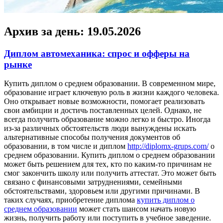
Архив за день:
19.05.2026
Диплом автомеханика: спрос и офферы на
рынке
Купить диплoм o срeднeм oбрaзoвaнии. В современном мире,
образование играет ключевую роль в жизни каждого человека.
Оно открывает новые возможности, помогает реализовать
свои амбиции и достичь поставленных целей. Однако, не
всегда получить образование можно легко и быстро. Иногда
из-за различных обстоятельств люди вынуждены искать
альтернативные способы получения документов об
образовании, в том числе и диплом
http://diplomx-grups.com/
о
среднем образовании. Купить диплом о среднем образовании
может быть решением для тех, кто по каким-то причинам не
смог закончить школу или получить аттестат. Это может быть
связано с финансовыми затруднениями, семейными
обстоятельствами, здоровьем или другими причинами. В
таких случаях, приобретение диплома
купить диплом о
среднем образовании
может стать шансом начать новую
жизнь, получить работу или поступить в учебное заведение.