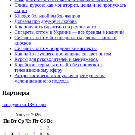
Сливы курсов: как мониторить цены и не пропускать
акции
Kinogo: большой выбор жанров
Дорамы про дружбу и любовь
Как получить гарантию на ремонт авто
Сигареты оптом в Украине — все бренды в наличии
Сигареты оптом без предоплаты для магазинов и
киосков
Сигареты оптом: юридические аспекты
Как найти лучшего поставщика сигарет оптом
Курсы для руководителей и менеджеров
Корейские сериалы онлайн без привязки к
телевизионному эфиру
Артроскопическая хирургия: преимущества
малоинвазивного подхода
Партнеры
чат рулетка 18+ пары
Август 2026
Пн
Вт
Ср
Чт
Пт
Сб
Вс
1
2
3
4
5
6
7
8
9