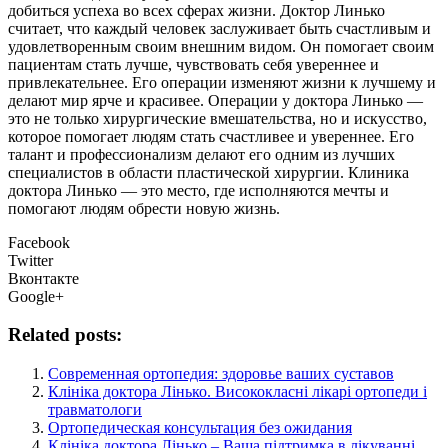
добиться успеха во всех сферах жизни. Доктор Линько
считает, что каждый человек заслуживает быть счастливым и
удовлетворенным своим внешним видом. Он помогает своим
пациентам стать лучше, чувствовать себя увереннее и
привлекательнее. Его операции изменяют жизни к лучшему и
делают мир ярче и красивее. Операции у доктора Линько —
это не только хирургические вмешательства, но и искусство,
которое помогает людям стать счастливее и увереннее. Его
талант и профессионализм делают его одним из лучших
специалистов в области пластической хирургии. Клиника
доктора Линько — это место, где исполняются мечты и
помогают людям обрести новую жизнь.
Facebook
Twitter
Вконтакте
Google+
Related posts:
Современная ортопедия: здоровье ваших суставов
Клініка доктора Лінько. Висококласні лікарі ортопеди і
травматологи
Ортопедическая консультация без ожидания
Клініка доктора Лінько – Ваша підтримка в лікуванні