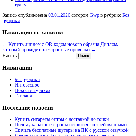
травм
Запись опубликована
03.01.2026
автором
Gwp
в рубрике
Без
рубрики
.
Навигация по записям
←
Купить диплом с QR-кодом нового образца
Диплом,
который проходит электронные проверки
→
Найти:
Навигация
Без рубрики
Интересное
Новости туризма
Таиланд
Последние новости
Купить сигареты оптом с доставкой до точки
Почему канатные стропы остаются востребованными
Скачать бесплатные шутеры на ПК с русской озвучкой
Лакорны онлайн бесплатно в хорошем качестве