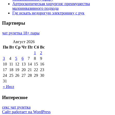
Артроскопическая хирургия: преимущества
малоинвазивного подхода
Где искать недорогую электронику с рук
Партнеры
чат рулетка 18+ пары
Август 2026
Пн
Вт
Ср
Чт
Пт
Сб
Вс
1
2
3
4
5
6
7
8
9
10
11
12
13
14
15
16
17
18
19
20
21
22
23
24
25
26
27
28
29
30
31
« Июл
Интересное
секс чат рулетка
Сайт работает на WordPress