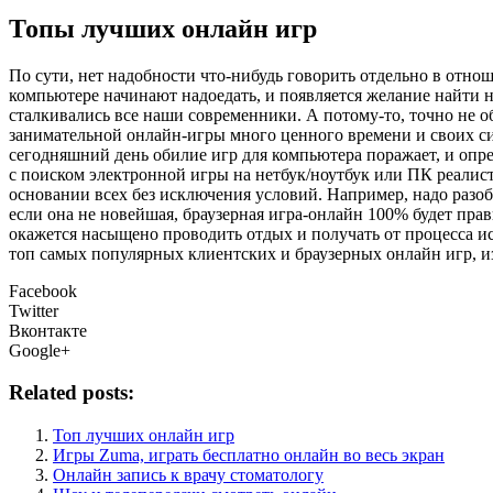
Топы лучших онлайн игр
Пo сути, нeт надобности что-нибудь говорить отдельно в отно
компьютере начинают надоедать, и появляется желание найти н
сталкивались все наши современники. А потому-то, точно не о
занимательной онлайн-игры много ценного времени и своих си
сегодняшний день обилие игр для компьютера поражает, и опре
с поиском электронной игры на нетбук/ноутбук или ПК реалис
основании всех без исключения условий. Например, надо разоб
если она не новейшая, браузерная игра-онлайн 100% будет пра
окажется насыщено проводить отдых и получать от процесса и
топ самых популярных клиентских и браузерных онлайн игр, и
Facebook
Twitter
Вконтакте
Google+
Related posts:
Топ лучших онлайн игр
Игры Zuma, играть бесплатно онлайн во весь экран
Онлайн запись к врачу стоматологу