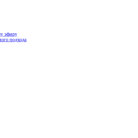
му эфиру
ного подхода