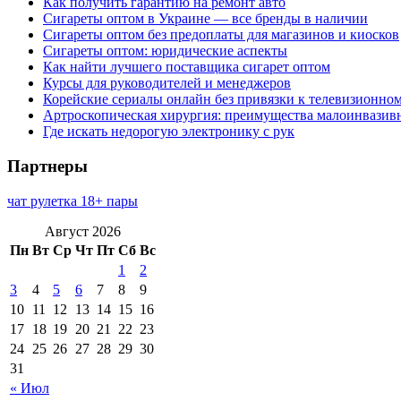
Как получить гарантию на ремонт авто
Сигареты оптом в Украине — все бренды в наличии
Сигареты оптом без предоплаты для магазинов и киосков
Сигареты оптом: юридические аспекты
Как найти лучшего поставщика сигарет оптом
Курсы для руководителей и менеджеров
Корейские сериалы онлайн без привязки к телевизионно
Артроскопическая хирургия: преимущества малоинвазив
Где искать недорогую электронику с рук
Партнеры
чат рулетка 18+ пары
Август 2026
Пн
Вт
Ср
Чт
Пт
Сб
Вс
1
2
3
4
5
6
7
8
9
10
11
12
13
14
15
16
17
18
19
20
21
22
23
24
25
26
27
28
29
30
31
« Июл