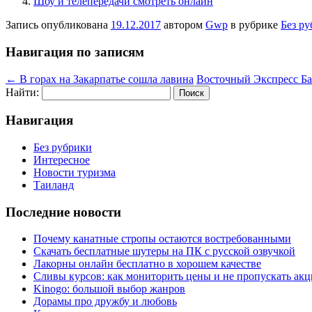
Шоу и телепередачи смотреть онлайн
Запись опубликована
19.12.2017
автором
Gwp
в рубрике
Без р
Навигация по записям
←
В горах на Закарпатье сошла лавина
Восточный Экспресс Б
Найти:
Навигация
Без рубрики
Интересное
Новости туризма
Таиланд
Последние новости
Почему канатные стропы остаются востребованными
Скачать бесплатные шутеры на ПК с русской озвучкой
Лакорны онлайн бесплатно в хорошем качестве
Сливы курсов: как мониторить цены и не пропускать ак
Kinogo: большой выбор жанров
Дорамы про дружбу и любовь