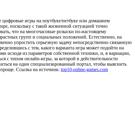
ые цифровые игры на ноутбуке/нетбуке или домашнем
ире, поскольку с такой жизненной ситуацией точно
овать, что на многочасовые розыски по-настоящему
зрастных групп и социальных положений. Естественно, на
ственно упростить серьезную задачу непосредственно связанную
ределившись с тем, какого варианта игра может подойти на
и исходя из параметров собственной техники, и, в вариации,
ся с типом онлайн-игры, за которой в действительности
авиться на один специализированный портал, чтобы выяснить
 проще. Ссылка на источник:
top10-online-games.com