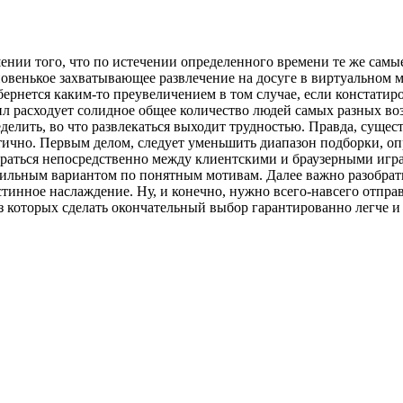
шении того, что по истечении определенного времени те же сам
овенькое захватывающее развлечение на досуге в виртуальном м
бернется каким-то преувеличением в том случае, если констатир
л расходует солидное общее количество людей самых разных во
делить, во что развлекаться выходит трудностью. Правда, суще
тично. Первым делом, следует уменьшить диапазон подборки, оп
раться непосредственно между клиентскими и браузерными играм
вильным вариантом по понятным мотивам. Далее важно разобрать
стинное наслаждение. Ну, и конечно, нужно всего-навсего отпр
з которых сделать окончательный выбор гарантированно легче и