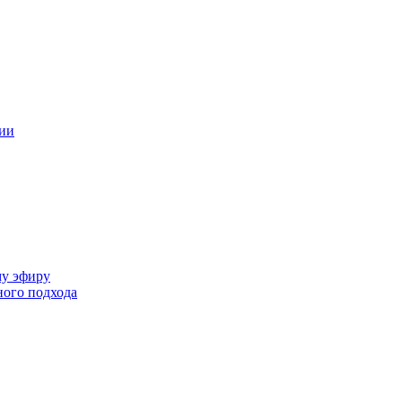
ции
му эфиру
ного подхода