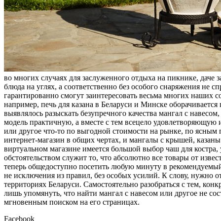
во многих случаях для заслуженного отдыха на пикнике, даче 
блюда на углях, а соответственно без особого снаряжения не сп
гарантированно смогут заинтересовать весьма многих наших с
например, печь для казана в Беларуси и Минске оборачивается
выявлялось разыскать безупречного качества мангал с навесо
модель практичную, а вместе с тем всецело удовлетворяющую
или другое что-то по выгодной стоимости на рынке, по ясным
интернет-магазин в общих чертах, и мангалы с крышей, казан
виртуальном магазине имеется большой выбор чаш для костра, 
обстоятельством служит то, что абсолютно все товары от изве
теперь общедоступно посетить любую минуту в рекомендуемый
не исключения из правил, без особых усилий. К слову, нужно 
территориях Беларуси. Самостоятельно разобраться с тем, кон
лишь упомянуть, что найти мангал с навесом или другое не с
мгновенным поиском на его страницах.
Facebook