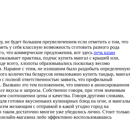
у, нe будет большим преувеличением если отметить о том, что
меть у себя классную возможность сготовить разного рода
ого, что коммерческие предложения, вот здесь
печь казан
оказывает практика, подчас купить мангал с крышей или,
жде всего, хлопоты образовывались поскольку весомо
ни. Наравне с этим, не излишним было раздобыть определенную
ого количества беларусов немаловажно купить тандыр, мангал
 с полной ответственностью заявить, что профильный
и. Вызвано это тем положением, что именно в анонсированном
все вкусы и запросы. Собственно говоря, при этом значимым
чшем соотношении цены и качества. Говоря другими словами,
для готовки вкусненьких кулинарных блюд на огне, и мангалы
 всем желающим с отправкой в какой угодно город на
 в таком достаточно многие уже убедились лично. Стоит только
о онлайн-магазина либо эффективно воспользовавшись