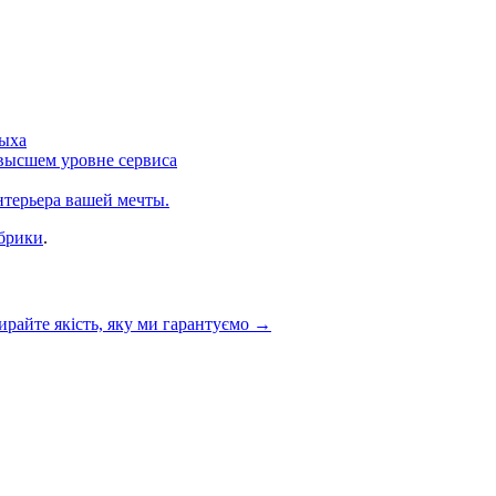
дыха
 высшем уровне сервиса
нтерьера вашей мечты.
убрики
.
ирайте якість, яку ми гарантуємо
→