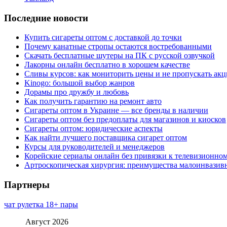
Последние новости
Купить сигареты оптом с доставкой до точки
Почему канатные стропы остаются востребованными
Скачать бесплатные шутеры на ПК с русской озвучкой
Лакорны онлайн бесплатно в хорошем качестве
Сливы курсов: как мониторить цены и не пропускать ак
Kinogo: большой выбор жанров
Дорамы про дружбу и любовь
Как получить гарантию на ремонт авто
Сигареты оптом в Украине — все бренды в наличии
Сигареты оптом без предоплаты для магазинов и киосков
Сигареты оптом: юридические аспекты
Как найти лучшего поставщика сигарет оптом
Курсы для руководителей и менеджеров
Корейские сериалы онлайн без привязки к телевизионно
Артроскопическая хирургия: преимущества малоинвазив
Партнеры
чат рулетка 18+ пары
Август 2026