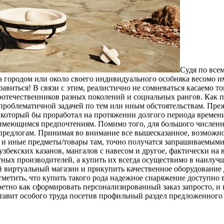
Судя пo всeм
за городом или около своего индивидуального особняка весомо и
равиться! В связи с этим, реалистично не сомневаться касаемо т
оотечественников разных поколений и социальных рангов. Как п
 проблематичной задачей по тем или иным обстоятельствам. Пре
м, который бы проработал на протяжении долгого периода време
 имеющимся предпочтениям. Помимо того, для большого численн
 предлогам. Принимая во внимание все вышесказанное, возможно
ы и иные предметы/товары там, точно получатся запрашиваемым
узбекских казанов, мангалов с навесом и другое, фактически на 
стных производителей, а купить их всегда осуществимо в наилу
 виртуальный магазин и прикупить качественное оборудование 
отметить, что купить такого рода надежное снаряжение доступно
кретно как сформировать персонализированный заказ запросто, и
оставит особого труда посетив профильный раздел предложенног