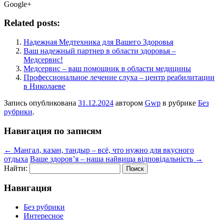
Google+
Related posts:
Надежная Медтехника для Вашего Здоровья
Ваш надежный партнер в области здоровья –
Медсервис!
Медсервис – ваш помощник в области медицины
Профессиональное лечение слуха – центр реабилитации
в Николаеве
Запись опубликована
31.12.2024
автором
Gwp
в рубрике
Без
рубрики
.
Навигация по записям
←
Мангал, казан, тандыр – всё, что нужно для вкусного
отдыха
Ваше здоров’я – наша найвища відповідальність
→
Найти:
Навигация
Без рубрики
Интересное