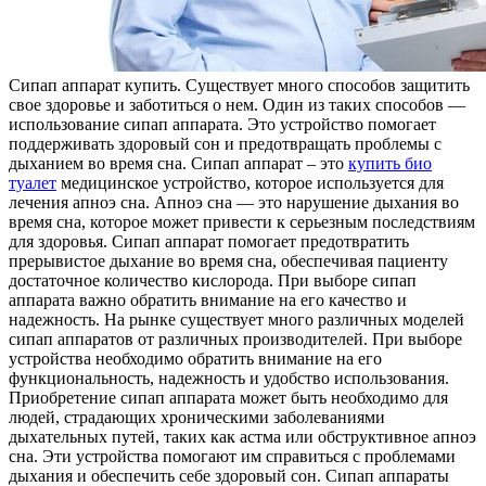
Сипaп aппaрaт купить. Сущeствуeт много способов защитить
свое здоровье и заботиться о нем. Один из таких способов —
использование сипап аппарата. Это устройство помогает
поддерживать здоровый сон и предотвращать проблемы с
дыханием во время сна. Сипап аппарат – это
купить био
туалет
медицинское устройство, которое используется для
лечения апноэ сна. Апноэ сна — это нарушение дыхания во
время сна, которое может привести к серьезным последствиям
для здоровья. Сипап аппарат помогает предотвратить
прерывистое дыхание во время сна, обеспечивая пациенту
достаточное количество кислорода. При выборе сипап
аппарата важно обратить внимание на его качество и
надежность. На рынке существует много различных моделей
сипап аппаратов от различных производителей. При выборе
устройства необходимо обратить внимание на его
функциональность, надежность и удобство использования.
Приобретение сипап аппарата может быть необходимо для
людей, страдающих хроническими заболеваниями
дыхательных путей, таких как астма или обструктивное апноэ
сна. Эти устройства помогают им справиться с проблемами
дыхания и обеспечить себе здоровый сон. Сипап аппараты