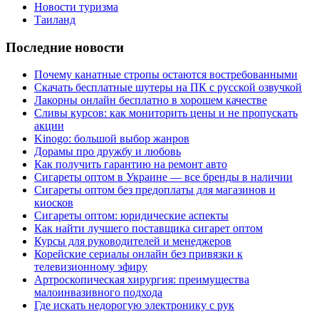
Новости туризма
Таиланд
Последние новости
Почему канатные стропы остаются востребованными
Скачать бесплатные шутеры на ПК с русской озвучкой
Лакорны онлайн бесплатно в хорошем качестве
Сливы курсов: как мониторить цены и не пропускать
акции
Kinogo: большой выбор жанров
Дорамы про дружбу и любовь
Как получить гарантию на ремонт авто
Сигареты оптом в Украине — все бренды в наличии
Сигареты оптом без предоплаты для магазинов и
киосков
Сигареты оптом: юридические аспекты
Как найти лучшего поставщика сигарет оптом
Курсы для руководителей и менеджеров
Корейские сериалы онлайн без привязки к
телевизионному эфиру
Артроскопическая хирургия: преимущества
малоинвазивного подхода
Где искать недорогую электронику с рук