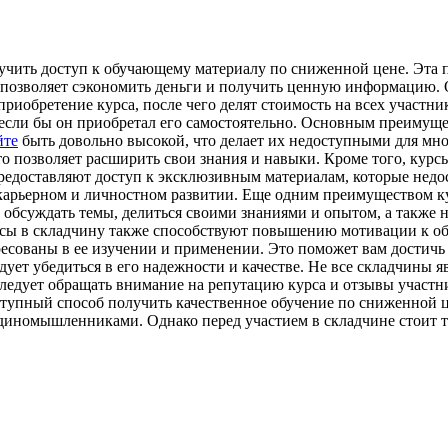
учить доступ к обучающему материалу по сниженной цене. Эта п
 позволяет сэкономить деньги и получить ценную информацию. 
риобретение курса, после чего делят стоимость на всех участни
 если бы он приобретал его самостоятельно. Основным преимуще
йте
быть довольно высокой, что делает их недоступными для мн
то позволяет расширить свои знания и навыки. Кроме того, ку
редоставляют доступ к эксклюзивным материалам, которые недо
карьерном и личностном развитии. Еще одним преимуществом ку
обсуждать темы, делиться своими знаниями и опытом, а также н
ы в складчину также способствуют повышению мотивации к обуч
ересованы в ее изучении и применении. Это поможет вам достич
ледует убедиться в его надежности и качестве. Не все складчин
ледует обращать внимание на репутацию курса и отзывы участн
ступный способ получить качественное обучение по сниженной ц
иномышленниками. Однако перед участием в складчине стоит тщ