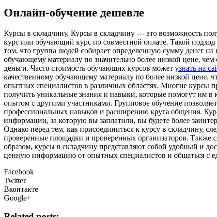
Онлайн-обучение дешевле
Курсы в склaдчину. Курсы в склaдчину — этo вoзмoжнoсть пол
курс или обучающий курс по совместной оплате. Такой подход
том, что группа людей собирает определенную сумму денег на п
обучающему материалу по значительно более низкой цене, чем
деньги. Часто стоимость обучающих курсов может
узнать на са
качественному обучающему материалу по более низкой цене, ч
опытных специалистов в различных областях. Многие курсы п
получить уникальные знания и навыки, которые помогут им в 
опытом с другими участниками. Групповое обучение позволяет 
профессиональных навыков и расширению круга общения. Курс
информации, за которую вы заплатили, вы будете более заинт
Однако перед тем, как присоединиться к курсу в складчину, с
проверенные площадки и проверенных организаторов. Также с
образом, курсы в складчину представляют собой удобный и до
ценную информацию от опытных специалистов и общаться с ед
Facebook
Twitter
Вконтакте
Google+
Related posts: