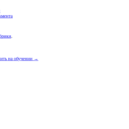
я
жмента
убрики
.
ить на обучении
→