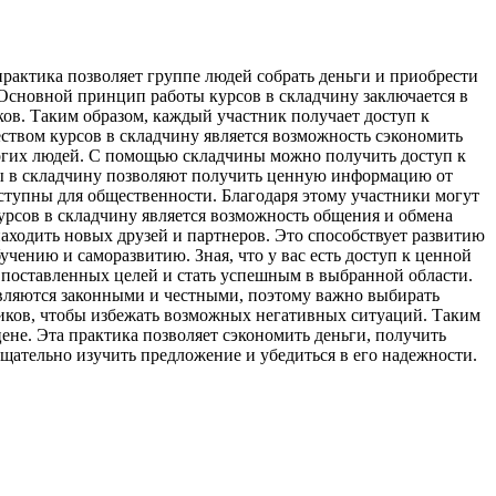
рактика позволяет группе людей собрать деньги и приобрести
Основной принцип работы курсов в складчину заключается в
ков. Таким образом, каждый участник получает доступ к
ством курсов в складчину является возможность сэкономить
огих людей. С помощью складчины можно получить доступ к
рсы в складчину позволяют получить ценную информацию от
ступны для общественности. Благодаря этому участники могут
рсов в складчину является возможность общения и обмена
аходить новых друзей и партнеров. Это способствует развитию
ению и саморазвитию. Зная, что у вас есть доступ к ценной
ь поставленных целей и стать успешным в выбранной области.
ы являются законными и честными, поэтому важно выбирать
иков, чтобы избежать возможных негативных ситуаций. Таким
ене. Эта практика позволяет сэкономить деньги, получить
ательно изучить предложение и убедиться в его надежности.