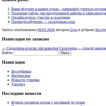
Ваше будущее в ваших руках – начинайте учиться сегодн
Полезные гайды для продуктивной работы и тайм-менед
Онлайн-курсы: участие в складчине
Премиум-обучение — складочная цена
Запись опубликована
09.03.2026
автором
Gwp
в рубрике
Без р
Навигация по записям
←
Складчина курсов для развития
Складчина — способ эконом
Найти:
Навигация
Без рубрики
Интересное
Новости туризма
Таиланд
Последние новости
Купить сигареты оптом с доставкой до точки