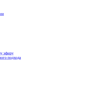
ции
му эфиру
ного подхода