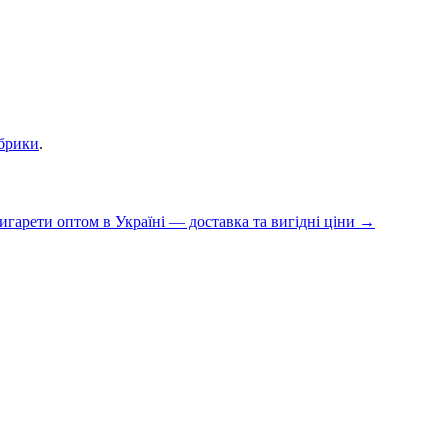
убрики
.
игарети оптом в Україні — доставка та вигідні ціни
→