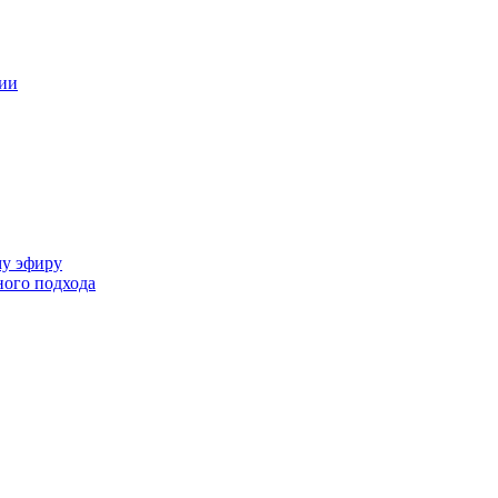
ции
му эфиру
ного подхода