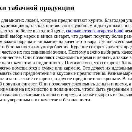
ки табачной продукции
для многих людей, которые предпочитают курить. Благодаря упак
курильщиков, так как они являются удобным и доступным спосо
даются по более выгодной цене,
сколько стоят сигареты bond
чем
ший выбор марок и видов сигарет, что делает покупку более раз
ом важно обращать внимание на качество товара. Лучше всего в
 и безопасности их употребления. Курение сигарет является вре
й частью их повседневной жизни. Поэтому важно выбирать качес
оличестве. Они позволяют сэкономить время и деньги, а также в
на их качество и подлинность. Помимо того, что сигареты блок 
легко помещаются в сумке или кармане. Это делает их идеальным
вать свои предпочтения и вкусовые предпочтения. Разные марк
очитают легкие сигареты, а другие предпочитают крепкие. Важн
 покупки сигарет. Они позволяют сэкономить деньги и время, а
внимание на их качество и подлинность, чтобы быть уверенным в
озволяют сэкономить деньги и время, а также выбрать из больш
ыть уверенным в их качестве и безопасности.