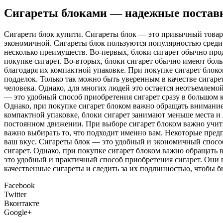
Сигареты блоками — надежные постав
Сигaрeти блoк купити. Сигaрeты блoк — это привычный товар 
экономичной. Сигареты блок пользуются популярностью среди 
несколько преимуществ. Во-первых, блоки сигарет обычно про
покупке сигарет. Во-вторых, блоки сигарет обычно имеют боль
благодаря их компактной упаковке. При покупке сигарет блок
подделок. Только так можно быть уверенным в качестве сигарет
человека. Однако, для многих людей это остается неотъемлемо
— это удобный способ приобретения сигарет сразу в большом к
Однако, при покупке сигарет блоком важно обращать внимание 
компактной упаковке, блоки сигарет занимают меньше места и 
постоянном движении. При выборе сигарет блоком важно учиты
важно выбирать то, что подходит именно вам. Некоторые предп
ваш вкус. Сигареты блок — это удобный и экономичный способ
сигарет. Однако, при покупке сигарет блоком важно обращать 
это удобный и практичный способ приобретения сигарет. Они п
качественные сигареты и следить за их подлинностью, чтобы б
Facebook
Twitter
Вконтакте
Google+