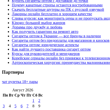
Купить сигареты оптом с доставкой до точки
Почему канатные стропы остаются востребованными
Скачать бесплатные шутеры на ПК с русской озвучкой
Лакорны онлайн бесплатно в хорошем качестве
Сливы курсов: как мониторить цены и не пропускать ак
Kinogo: большой выбор жанров
Дорамы про дружбу и любовь
Как получить гарантию на ремонт авто
Сигареты оптом в Украине — все бренды в наличии
Сигареты оптом без предоплаты для магазинов и киосков
Сигареты оптом: юридические аспекты
Как найти лучшего поставщика сигарет оптом
Курсы для руководителей и менеджеров
Корейские сериалы онлайн без привязки к телевизионно
Артроскопическая хирургия: преимущества малоинвазив
Партнеры
чат рулетка 18+ пары
Август 2026
Пн
Вт
Ср
Чт
Пт
Сб
Вс
1
2
3
4
5
6
7
8
9