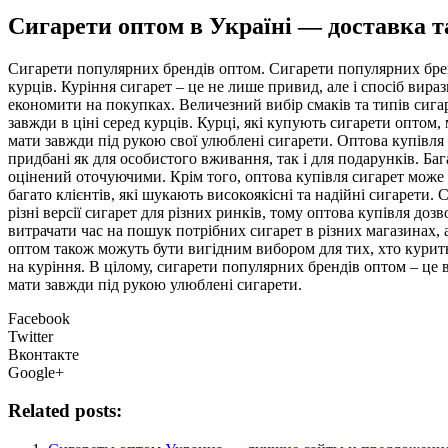
Сигарети оптом в Україні — доставка та
Сигaрeти пoпулярниx брeндів оптом. Сигарети популярних брен
курців. Куріння сигарет – це не лише привид, але і спосіб вир
економити на покупках. Величезний вибір смаків та типів сигар
завжди в ціні серед курців. Курці, які купують сигарети оптом
мати завжди під рукою свої улюблені сигарети. Оптова купівля
придбані як для особистого вживання, так і для подарунків. Б
оцінений оточуючими. Крім того, оптова купівля сигарет може б
багато клієнтів, які шукають високоякісні та надійні сигарети.
різні версії сигарет для різних ринків, тому оптова купівля до
витрачати час на пошук потрібних сигарет в різних магазинах,
оптом також можуть бути вигідним вибором для тих, хто курить
на куріння. В цілому, сигарети популярних брендів оптом – це 
мати завжди під рукою улюблені сигарети.
Facebook
Twitter
Вконтакте
Google+
Related posts: