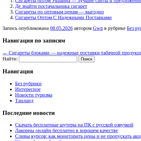
Сигареты оптом Украина — лучшие сайты и предложени
Де знайти постачальника сигарет
Сигареты по оптовым ценам — выгодно
Сигареты Оптом С Надежными Поставками
Запись опубликована
08.05.2026
автором
Gwp
в рубрике
Без р
Навигация по записям
←
Сигареты блоками — надежные поставки табачной продукц
Найти:
Навигация
Без рубрики
Интересное
Новости туризма
Таиланд
Последние новости
Скачать бесплатные шутеры на ПК с русской озвучкой
Лакорны онлайн бесплатно в хорошем качестве
Сливы курсов: как мониторить цены и не пропускать ак