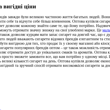
 вигідні ціни
дів завжди були великою частиною життя багатьох людей. Вони с
азити себе та відчути себе більш впевненим. Оптова купівля сига
ет дозволяє кожному знайти саме те, що йому потрібно. Надзвичай
, можуть отримати значну знижку на свої улюблені марки. Це
маль
 також дозволяє курцям мати запас сигарет на довгий час, що є
агато людей вважають сигарети відомих брендів елегантним та ст
ути вигідною для тих, хто продає їх у своєму магазині або кіос
 Сигарети популярних брендів оптом – це також можливість отрима
зволяє отримати доступ до унікальних смаків та ароматів. Оптова 
 а просто зможете замовити все, що вам потрібно у одному місці
 великі кількості сигарет на день. Оптова купівля дозволяє еко
вигідний та зручний спосіб отримати високоякісні сигарети за д