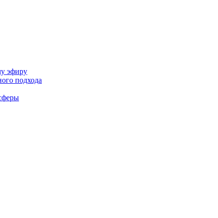
му эфиру
ного подхода
-сферы