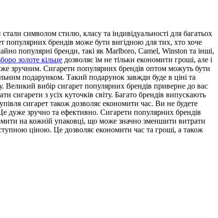
тали символом стилю, класу та індивідуальності для багатьох
рет популярних брендів може бути вигідною для тих, хто хоче
но популярні бренди, такі як Marlboro, Camel, Winston та інші,
боро золоте кільце
дозволяє їм не тільки економити гроші, але і
 дуже зручним. Сигарети популярних брендів оптом можуть бути
ильним подарунком. Такий подарунок завжди буде в ціні та
ку. Великий вибір сигарет популярних брендів приверне до вас
ти сигарети з усіх куточків світу. Багато брендів випускають
купівля сигарет також дозволяє економити час. Ви не будете
. Це дуже зручно та ефективно. Сигарети популярних брендів
номити на кожній упаковці, що може значно зменшити витрати
оступною ціною. Це дозволяє економити час та гроші, а також