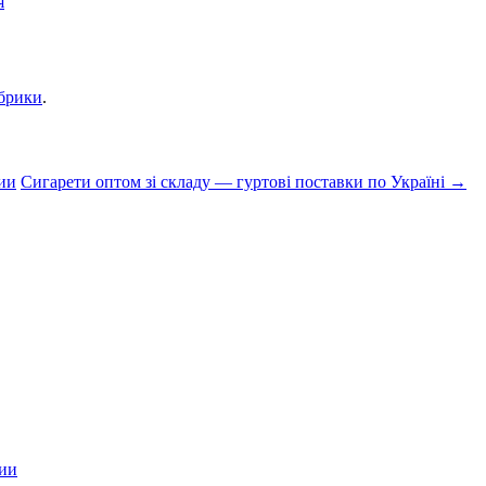
я
убрики
.
ии
Сигарети оптом зі складу — гуртові поставки по Україні
→
ции