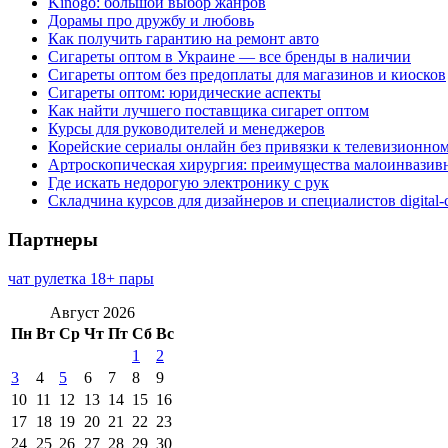
Kinogo: большой выбор жанров
Дорамы про дружбу и любовь
Как получить гарантию на ремонт авто
Сигареты оптом в Украине — все бренды в наличии
Сигареты оптом без предоплаты для магазинов и киосков
Сигареты оптом: юридические аспекты
Как найти лучшего поставщика сигарет оптом
Курсы для руководителей и менеджеров
Корейские сериалы онлайн без привязки к телевизионно
Артроскопическая хирургия: преимущества малоинвазив
Где искать недорогую электронику с рук
Складчина курсов для дизайнеров и специалистов digital
Партнеры
чат рулетка 18+ пары
Август 2026
Пн
Вт
Ср
Чт
Пт
Сб
Вс
1
2
3
4
5
6
7
8
9
10
11
12
13
14
15
16
17
18
19
20
21
22
23
24
25
26
27
28
29
30