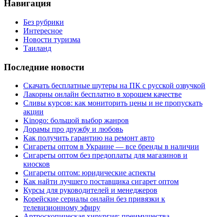
Навигация
Без рубрики
Интересное
Новости туризма
Таиланд
Последние новости
Скачать бесплатные шутеры на ПК с русской озвучкой
Лакорны онлайн бесплатно в хорошем качестве
Сливы курсов: как мониторить цены и не пропускать
акции
Kinogo: большой выбор жанров
Дорамы про дружбу и любовь
Как получить гарантию на ремонт авто
Сигареты оптом в Украине — все бренды в наличии
Сигареты оптом без предоплаты для магазинов и
киосков
Сигареты оптом: юридические аспекты
Как найти лучшего поставщика сигарет оптом
Курсы для руководителей и менеджеров
Корейские сериалы онлайн без привязки к
телевизионному эфиру
Артроскопическая хирургия: преимущества