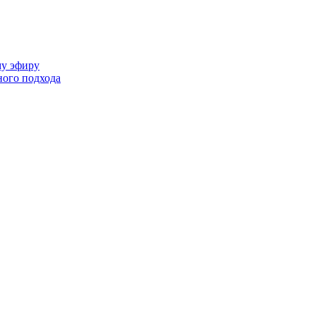
му эфиру
ного подхода