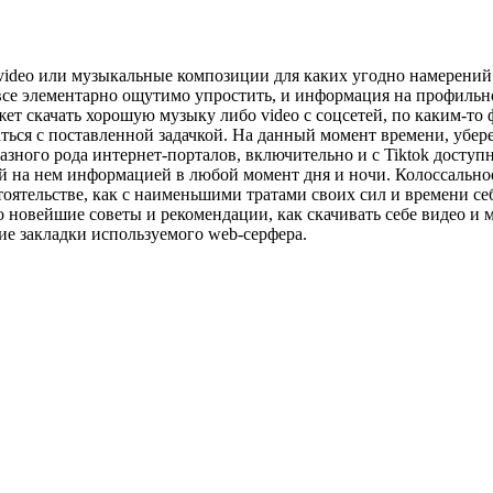
я video или музыкальные композиции для каких угодно намерений
все элементарно ощутимо упростить, и информация на профильн
ет скачать хорошую музыку либо video с соцсетей, по каким-то
ться с поставленной задачкой. На данный момент времени, убере
разного рода интернет-порталов, включительно и с Tiktok доступн
й на нем информацией в любой момент дня и ночи. Колоссально
оятельстве, как с наименьшими тратами своих сил и времени себе 
 новейшие советы и рекомендации, как скачивать себе видео и м
ие закладки используемого web-серфера.