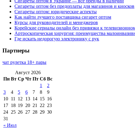
Сигареты оптом в Украине — все бренды в наличии
Сигареты оптом без предоплаты для магазинов и киосков
Сигареты оптом: юридические аспекты
Как найти лучшего поставщика сигарет оптом
Курсы для руководителей и менеджеров
Корейские сериалы онлайн без привязки к телевизионно
Артроскопическая хирургия: преимущества малоинвазив
Где искать недорогую электронику с рук
Партнеры
чат рулетка 18+ пары
Август 2026
Пн
Вт
Ср
Чт
Пт
Сб
Вс
1
2
3
4
5
6
7
8
9
10
11
12
13
14
15
16
17
18
19
20
21
22
23
24
25
26
27
28
29
30
31
« Июл