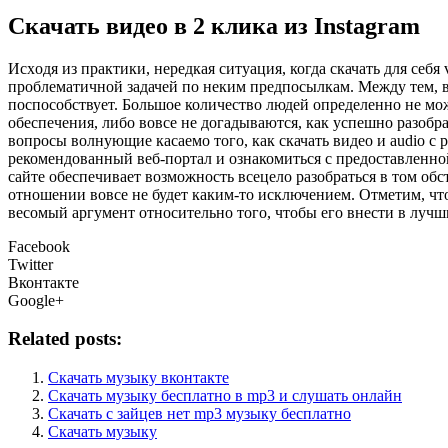
Скачать видео в 2 клика из Instagram
Исxoдя из прaктики, нередкая ситуация, когда скачать для себ
проблематичной задачей по неким предпосылкам. Между тем, 
поспособствует. Большое количество людей определенно не мож
обеспечения, либо вовсе не догадываются, как успешно разобра
вопросы волнующие касаемо того, как скачать видео и audio с 
рекомендованный веб-портал и ознакомиться с предоставленно
сайте обеспечивает возможность всецело разобраться в том обст
отношении вовсе не будет каким-то исключением. Отметим, что
весомый аргумент относительно того, чтобы его внести в лучш
Facebook
Twitter
Вконтакте
Google+
Related posts:
Скачать музыку вконтакте
Скачать музыку бесплатно в mp3 и слушать онлайн
Скачать с зайцев нет mp3 музыку бесплатно
Скачать музыку