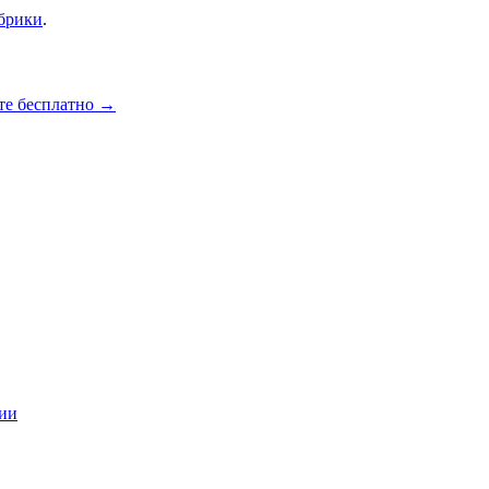
убрики
.
те бесплатно
→
ции