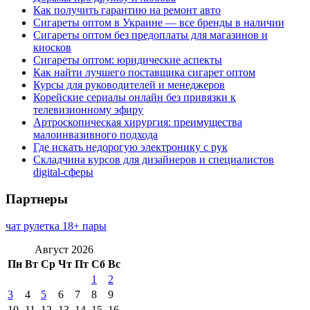
Как получить гарантию на ремонт авто
Сигареты оптом в Украине — все бренды в наличии
Сигареты оптом без предоплаты для магазинов и
киосков
Сигареты оптом: юридические аспекты
Как найти лучшего поставщика сигарет оптом
Курсы для руководителей и менеджеров
Корейские сериалы онлайн без привязки к
телевизионному эфиру
Артроскопическая хирургия: преимущества
малоинвазивного подхода
Где искать недорогую электронику с рук
Складчина курсов для дизайнеров и специалистов
digital-сферы
Партнеры
чат рулетка 18+ пары
Август 2026
Пн
Вт
Ср
Чт
Пт
Сб
Вс
1
2
3
4
5
6
7
8
9
10
11
12
13
14
15
16