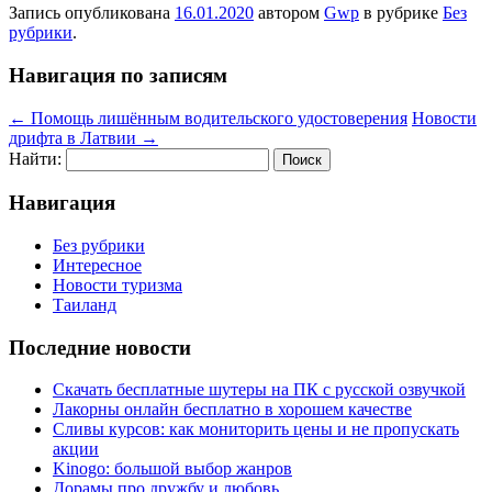
Запись опубликована
16.01.2020
автором
Gwp
в рубрике
Без
рубрики
.
Навигация по записям
←
Помощь лишённым водительского удостоверения
Новости
дрифта в Латвии
→
Найти:
Навигация
Без рубрики
Интересное
Новости туризма
Таиланд
Последние новости
Скачать бесплатные шутеры на ПК с русской озвучкой
Лакорны онлайн бесплатно в хорошем качестве
Сливы курсов: как мониторить цены и не пропускать
акции
Kinogo: большой выбор жанров
Дорамы про дружбу и любовь