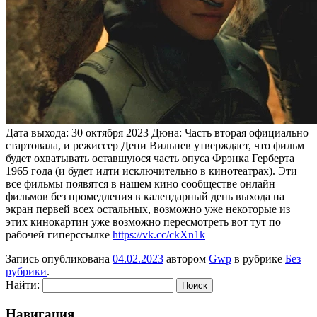
Дата выхода: 30 октября 2023 Дюна: Часть вторая официально
стартовала, и режиссер Дени Вильнев утверждает, что фильм
будет охватывать оставшуюся часть опуса Фрэнка Герберта
1965 года (и будет идти исключительно в кинотеатрах). Эти
все фильмы появятся в нашем кино сообществе онлайн
фильмов без промедления в календарный день выхода на
экран первей всех остальных, возможно уже некоторые из
этих кинокартин уже возможно пересмотреть вот тут по
рабочей гиперссылке
https://vk.cc/ckXn1k
Запись опубликована
04.02.2023
автором
Gwp
в рубрике
Без
рубрики
.
Найти:
Навигация