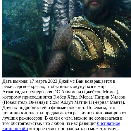
Дата выхода: 17 марта 2023 Джеймс Ван возвращается в
режиссерское кресло, чтобы вновь окунуться в мир
Атлантиды и супергероя DC Аквамена (Джейсон Момоа), к
которому присоединятся Эмбер Хёрд (Мера), Патрик Уилсон
(Повелитель Океана) и Яхья Абдул-Матин II (Черная Манта).
Других подробностей о фильме пока нет. Поведаем, что
новинки киноленты предлагаются различных киножанров от
лучших режиссеров. В связи с чем, можно не сомневаться в
том обстоятельстве, что любой из нас разыщет
бисплатное
кино онлайн
которое сумеет порадовать и сможет помочь