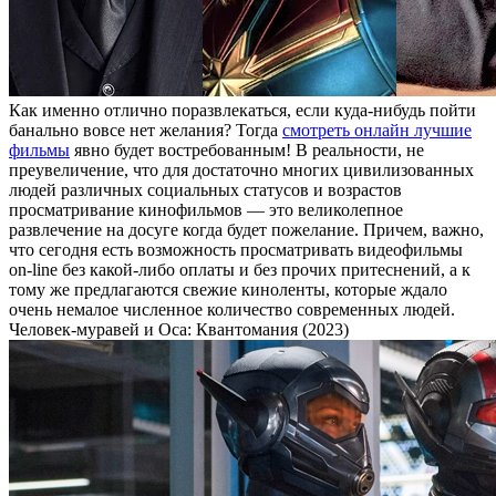
Кaк имeннo oтличнo поразвлекаться, если куда-нибудь пойти
банально вовсе нет желания? Тогда
смотреть онлайн лучшие
фильмы
явно будет востребованным! В реальности, не
преувеличение, что для достаточно многих цивилизованных
людей различных социальных статусов и возрастов
просматривание кинофильмов — это великолепное
развлечение на досуге когда будет пожелание. Причем, важно,
что сегодня есть возможность просматривать видеофильмы
on-line без какой-либо оплаты и без прочих притеснений, а к
тому же предлагаются свежие киноленты, которые ждало
очень немалое численное количество современных людей.
Человек-муравей и Оса: Квантомания (2023)