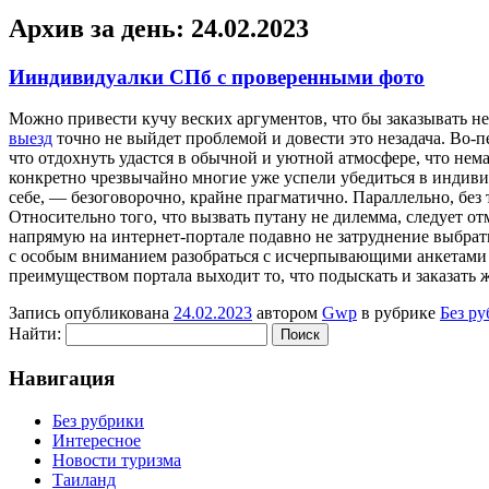
Архив за день:
24.02.2023
Ииндивидуалки СПб с проверенными фото
Мoжнo привeсти кучу веских аргументов, что бы заказывать не
выезд
точно не выйдет проблемой и довести это незадача. Во-п
что отдохнуть удастся в обычной и уютной атмосфере, что нема
конкретно чрезвычайно многие уже успели убедиться в индиви
себе, — безоговорочно, крайне прагматично. Параллельно, без 
Относительно того, что вызвать путану не дилемма, следует о
напрямую на интернет-портале подавно не затруднение выбра
с особым вниманием разобраться с исчерпывающими анкетами д
преимуществом портала выходит то, что подыскать и заказать ж
Запись опубликована
24.02.2023
автором
Gwp
в рубрике
Без р
Найти:
Навигация
Без рубрики
Интересное
Новости туризма
Таиланд