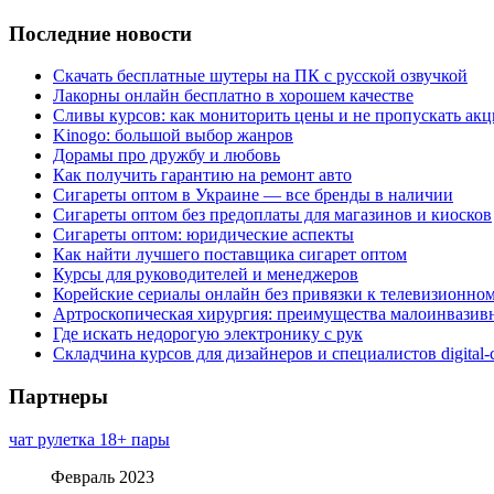
Последние новости
Скачать бесплатные шутеры на ПК с русской озвучкой
Лакорны онлайн бесплатно в хорошем качестве
Сливы курсов: как мониторить цены и не пропускать ак
Kinogo: большой выбор жанров
Дорамы про дружбу и любовь
Как получить гарантию на ремонт авто
Сигареты оптом в Украине — все бренды в наличии
Сигареты оптом без предоплаты для магазинов и киосков
Сигареты оптом: юридические аспекты
Как найти лучшего поставщика сигарет оптом
Курсы для руководителей и менеджеров
Корейские сериалы онлайн без привязки к телевизионно
Артроскопическая хирургия: преимущества малоинвазив
Где искать недорогую электронику с рук
Складчина курсов для дизайнеров и специалистов digital
Партнеры
чат рулетка 18+ пары
Февраль 2023