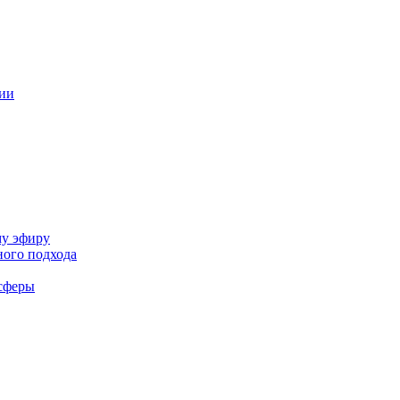
ции
му эфиру
ного подхода
-сферы