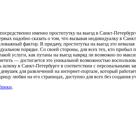
посредственно именно проститутку на выезд в Санкт-Петербурге.
ервых надобно сказать о том, что вызывая индивидуалку в Санкт
ловажный фактор. В придачу, проститутка на выезд это немалая 
дуальном порядке. Со своей стороны, для всех тех, кто прибыл
такой услуги, как путаны на выезд навряд ли возможно по макси
тметить — достигается это уникальной возможностью воспользов
ть шлюху в Санкт-Петербурге в соответствии с персональными 
евушек для развлечений на интернет-портале, который работает
рицу любви на его страницах, доступно для всех без создания у
убрики
.