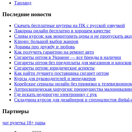
Таиланд
Последние новости
Скачать бесплатные шутеры на ПК с русской озвучкой
Лакорны онлайн бесплатно в хорошем качестве
Сливы курсов: как мониторить цены и не пропускать ак
Kinogo: большой выбор жанров
Дорамы про дружбу и любовь
Как получить гарантию на ремонт авто
Сигареты оптом в Украине — все бренды в наличии
Сигареты оптом без предоплаты для магазинов и киосков
Сигареты оптом: юридические аспекты
Как найти лучшего поставщика сигарет оптом
Курсы для руководителей и менеджеров
Корейские сериалы онлайн без привязки к телевизионно
Артроскопическая хирургия: преимущества малоинвазив
Где искать недорогую электронику с рук
Складчина курсов для дизайнеров и специалистов digital
Партнеры
чат рулетка 18+ пары