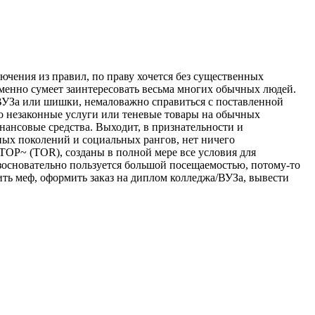
ючения из правил, по праву хочется без существенных
енно сумеет заинтересовать весьма многих обычных людей.
а/ВУЗа или шишки, немаловажно справиться с поставленной
то незаконные услуги или теневые товары на обычных
инансовые средства. Выходит, в признательности и
ных поколений и социальных рангов, нет ничего
~ТОР~ (TOR), созданы в полной мере все условия для
зосновательно пользуется большой посещаемостью, потому-то
ть меф, оформить заказ на диплом колледжа/ВУЗа, вывести