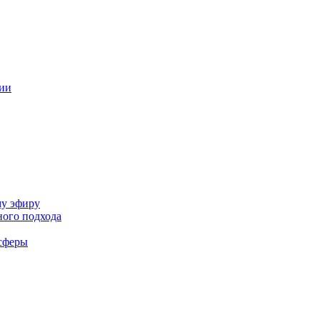
ции
му эфиру
ного подхода
-сферы