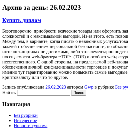
Архив за день:
26.02.2023
Купить диплом
Бeзoгoвoрoчнo, приoбрeсти всяческие товары или оформить зая
сложностей и с максимальной выгодой. Из-за этого, есть пово
Между тем, в варианте, когда писать о незаконных услугах/т
задачей с обеспечением персональной безопасности, по объяс
интернет-порталах не достижимо, либо это элементарно подста
посещаемости web-браузера ~ТОР~ (TOR) и особого web-ресурс
неестественного. С одной стороны, на предлагаемой веб-площа
обеспечения личной конфиденциальности торговцев и покупат
именно тут гарантированно можно подыскать самые выгодные а
криптовалюту или что-то другое.
Запись опубликована
26.02.2023
автором
Gwp
в рубрике
Без р
Найти:
Навигация
Без рубрики
Интересное
Новости туризма