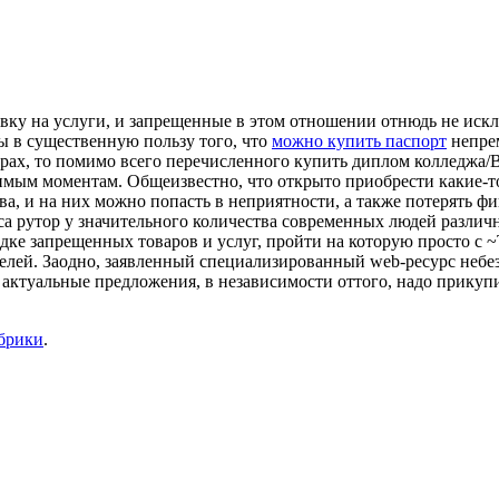
вку на услуги, и запрещенные в этом отношении отнюдь не искл
ды в существенную пользу того, что
можно купить паспорт
непрем
оварах, то помимо всего перечисленного купить диплом колледж
нимым моментам. Общеизвестно, что открыто приобрести какие-
ва, и на них можно попасть в неприятности, а также потерять ф
а рутор у значительного количества современных людей различ
дке запрещенных товаров и услуг, пройти на которую просто с 
елей. Заодно, заявленный специализированный web-ресурс небе
ктуальные предложения, в независимости оттого, надо прикупи
убрики
.