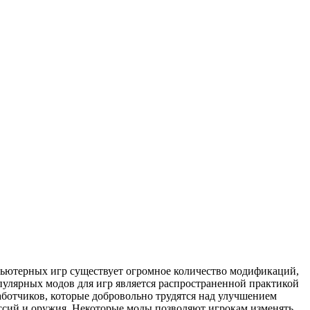
ьютeрныx игр сущeствуeт огромное количество модификаций,
пулярных модов для игр является распространенной практикой
аботчиков, которые добровольно трудятся над улучшением
иссий и оружия. Некоторые моды позволяют игрокам изменять