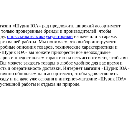
aгaзин «Шурик ЮA» рaд предложить широкий ассортимент
м только проверенные бренды и производителей, чтобы
аду,
опрыскиватель аккумуляторный
на даче или в гараже.
форта вашей работы. Мы понимаем, что выбор инструмента
робные описания товаров, технические характеристики и
в «Шурик ЮА» вы можете приобрести все необходимые
варов и предоставляем гарантию на весь ассортимент, чтобы вы
Вы можете заказать товары в любое удобное для вас время и
ость и оперативность доставки. Интернет-магазин «Шурик ЮА»
стоянно обновляем наш ассортимент, чтобы удовлетворить
саду и на даче уже сегодня в интернет-магазине «Шурик ЮА».
 успешной работы и отдыха на природе.