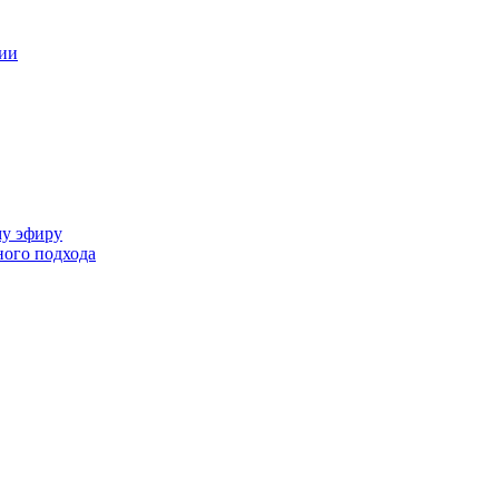
ции
му эфиру
ного подхода