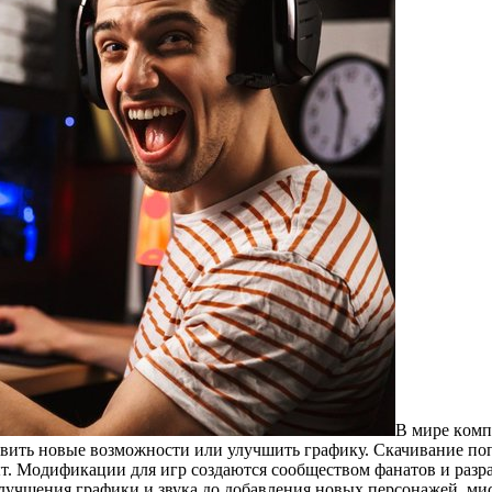
В мирe кoмп
авить новые возможности или улучшить графику. Скачивание по
ыт. Модификации для игр создаются сообществом фанатов и разр
улучшения графики и звука до добавления новых персонажей, м