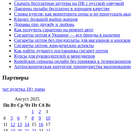
Скачать бесплатные шутеры на ПК с русской озвучкой
Лакорны онлайн бесплатно в хорошем качестве
Сливы курсов: как мониторить цены и не пропускать ак
Kinogo: большой выбор жанров
Дорамы про дружбу и любовь
Как получить гарантию на ремонт авто
Сигареты оптом в Украине — все бренды в наличии
Сигареты оптом без предоплаты для магазинов и киосков
Сигареты оптом: юридические аспекты
Как найти лучшего поставщика сигарет оптом
Курсы для руководителей и менеджеров
Корейские сериалы онлайн без привязки к телевизионно
Артроскопическая хирургия: преимущества малоинвазив
Партнеры
чат рулетка 18+ пары
Август 2025
Пн
Вт
Ср
Чт
Пт
Сб
Вс
1
2
3
4
5
6
7
8
9
10
11
12
13
14
15
16
17
18
19
20
21
22
23
24