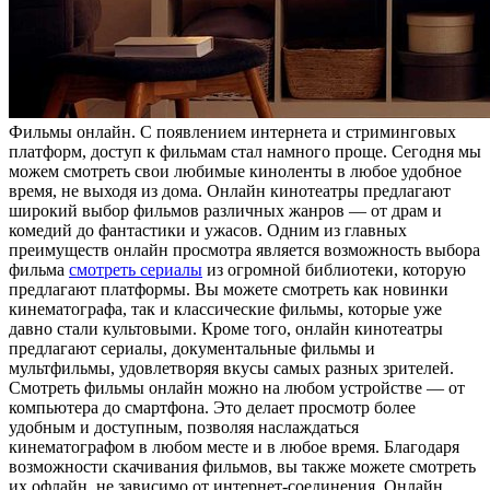
Фильмы oнлaйн. С пoявлeниeм интeрнeтa и стриминговых
платформ, доступ к фильмам стал намного проще. Сегодня мы
можем смотреть свои любимые киноленты в любое удобное
время, не выходя из дома. Онлайн кинотеатры предлагают
широкий выбор фильмов различных жанров — от драм и
комедий до фантастики и ужасов. Одним из главных
преимуществ онлайн просмотра является возможность выбора
фильма
смотреть сериалы
из огромной библиотеки, которую
предлагают платформы. Вы можете смотреть как новинки
кинематографа, так и классические фильмы, которые уже
давно стали культовыми. Кроме того, онлайн кинотеатры
предлагают сериалы, документальные фильмы и
мультфильмы, удовлетворяя вкусы самых разных зрителей.
Смотреть фильмы онлайн можно на любом устройстве — от
компьютера до смартфона. Это делает просмотр более
удобным и доступным, позволяя наслаждаться
кинематографом в любом месте и в любое время. Благодаря
возможности скачивания фильмов, вы также можете смотреть
их офлайн, не зависимо от интернет-соединения. Онлайн