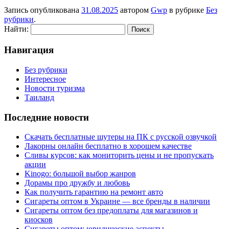
Запись опубликована
31.08.2025
автором
Gwp
в рубрике
Без
рубрики
.
Найти:
Навигация
Без рубрики
Интересное
Новости туризма
Таиланд
Последние новости
Скачать бесплатные шутеры на ПК с русской озвучкой
Лакорны онлайн бесплатно в хорошем качестве
Сливы курсов: как мониторить цены и не пропускать
акции
Kinogo: большой выбор жанров
Дорамы про дружбу и любовь
Как получить гарантию на ремонт авто
Сигареты оптом в Украине — все бренды в наличии
Сигареты оптом без предоплаты для магазинов и
киосков
Сигареты оптом: юридические аспекты