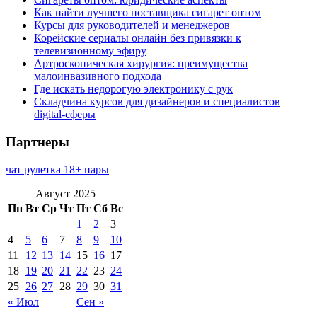
Как найти лучшего поставщика сигарет оптом
Курсы для руководителей и менеджеров
Корейские сериалы онлайн без привязки к
телевизионному эфиру
Артроскопическая хирургия: преимущества
малоинвазивного подхода
Где искать недорогую электронику с рук
Складчина курсов для дизайнеров и специалистов
digital-сферы
Партнеры
чат рулетка 18+ пары
Август 2025
Пн
Вт
Ср
Чт
Пт
Сб
Вс
1
2
3
4
5
6
7
8
9
10
11
12
13
14
15
16
17
18
19
20
21
22
23
24
25
26
27
28
29
30
31
« Июл
Сен »