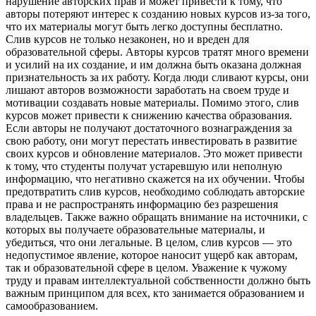
нарушение авторских прав и может привести к тому, что
авторы потеряют интерес к созданию новых курсов из-за того,
что их материалы могут быть легко доступны бесплатно.
Слив курсов не только незаконен, но и вреден для
образовательной сферы. Авторы курсов тратят много времени
и усилий на их создание, и им должна быть оказана должная
признательность за их работу. Когда люди сливают курсы, они
лишают авторов возможности заработать на своем труде и
мотивации создавать новые материалы. Помимо этого, слив
курсов может привести к снижению качества образования.
Если авторы не получают достаточного вознаграждения за
свою работу, они могут перестать инвестировать в развитие
своих курсов и обновление материалов. Это может привести
к тому, что студенты получат устаревшую или неполную
информацию, что негативно скажется на их обучении. Чтобы
предотвратить слив курсов, необходимо соблюдать авторские
права и не распространять информацию без разрешения
владельцев. Также важно обращать внимание на источники, с
которых вы получаете образовательные материалы, и
убедиться, что они легальные. В целом, слив курсов — это
недопустимое явление, которое наносит ущерб как авторам,
так и образовательной сфере в целом. Уважение к чужому
труду и правам интеллектуальной собственности должно быть
важным принципом для всех, кто занимается образованием и
самообразованием.