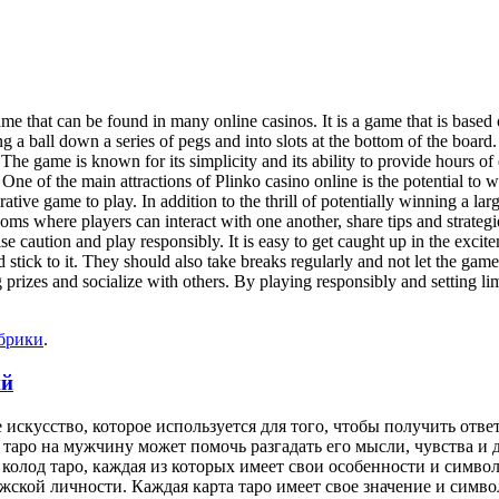
ame that can be found in many online casinos. It is a game that is base
ng a ball down a series of pegs and into slots at the bottom of the board
 The game is known for its simplicity and its ability to provide hours of e
ne of the main attractions of Plinko casino online is the potential to w
ative game to play. In addition to the thrill of potentially winning a la
oms where players can interact with one another, share tips and strateg
cise caution and play responsibly. It is easy to get caught up in the ex
stick to it. They should also take breaks regularly and not let the game
 prizes and socialize with others. By playing responsibly and setting lim
убрики
.
ий
 искусство, которое используется для того, чтобы получить отве
 таро на мужчину может помочь разгадать его мысли, чувства и
колод таро, каждая из которых имеет свои особенности и символ
ской личности. Каждая карта таро имеет свое значение и симво