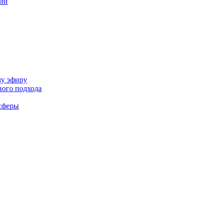
ции
му эфиру
ного подхода
-сферы