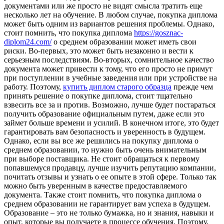
документами или же просто не видят смысла тратить еще
несколько лет на обучение. В любом случае, покупка диплома
может быть одним из вариантов решения проблемы. Однако,
стоит помнить, что покупка диплома
https://gosznac-
diplom24.com/
о среднем образовании может иметь свои
риски. Во-первых, это может быть незаконно и вести к
серьезным последствиям. Во-вторых, сомнительное качество
документа может привести к тому, что его просто не примут
при поступлении в учебные заведения или при устройстве на
работу. Поэтому,
купить диплом старого образца
прежде чем
принять решение о покупке диплома, стоит тщательно
взвесить все за и против. Возможно, лучше будет постараться
получить образование официальным путем, даже если это
займет больше времени и усилий. В конечном итоге, это будет
гарантировать вам безопасность и уверенность в будущем.
Однако, если вы все же решились на покупку диплома о
среднем образовании, то нужно быть очень внимательным
при выборе поставщика. Не стоит обращаться к первому
попавшемуся продавцу, лучше изучить репутацию компании,
почитать отзывы и узнать о ее опыте в этой сфере. Только так
можно быть уверенным в качестве предоставляемого
документа. Также стоит помнить, что покупка диплома о
среднем образовании не гарантирует вам успеха в будущем.
Образование – это не только бумажка, но и знания, навыки и
опыт, которые вы получаете в процессе обучения. Поэтому,