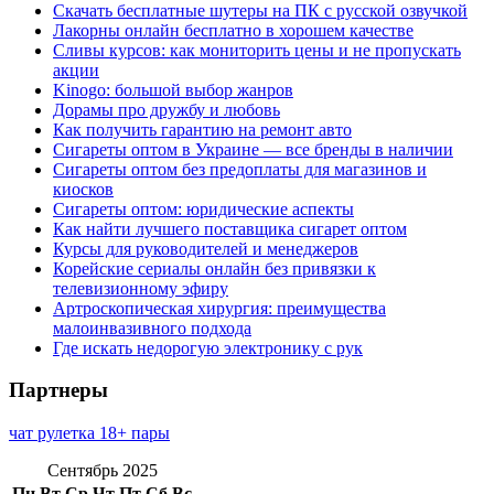
Скачать бесплатные шутеры на ПК с русской озвучкой
Лакорны онлайн бесплатно в хорошем качестве
Сливы курсов: как мониторить цены и не пропускать
акции
Kinogo: большой выбор жанров
Дорамы про дружбу и любовь
Как получить гарантию на ремонт авто
Сигареты оптом в Украине — все бренды в наличии
Сигареты оптом без предоплаты для магазинов и
киосков
Сигареты оптом: юридические аспекты
Как найти лучшего поставщика сигарет оптом
Курсы для руководителей и менеджеров
Корейские сериалы онлайн без привязки к
телевизионному эфиру
Артроскопическая хирургия: преимущества
малоинвазивного подхода
Где искать недорогую электронику с рук
Партнеры
чат рулетка 18+ пары
Сентябрь 2025
Пн
Вт
Ср
Чт
Пт
Сб
Вс