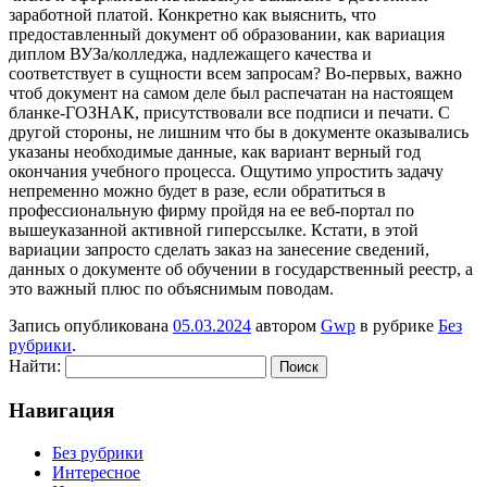
заработной платой. Конкретно как выяснить, что
предоставленный документ об образовании, как вариация
диплом ВУЗа/колледжа, надлежащего качества и
соответствует в сущности всем запросам? Во-первых, важно
чтоб документ на самом деле был распечатан на настоящем
бланке-ГОЗНАК, присутствовали все подписи и печати. С
другой стороны, не лишним что бы в документе оказывались
указаны необходимые данные, как вариант верный год
окончания учебного процесса. Ощутимо упростить задачу
непременно можно будет в разе, если обратиться в
профессиональную фирму пройдя на ее веб-портал по
вышеуказанной активной гиперссылке. Кстати, в этой
вариации запросто сделать заказ на занесение сведений,
данных о документе об обучении в государственный реестр, а
это важный плюс по объяснимым поводам.
Запись опубликована
05.03.2024
автором
Gwp
в рубрике
Без
рубрики
.
Найти:
Навигация
Без рубрики
Интересное