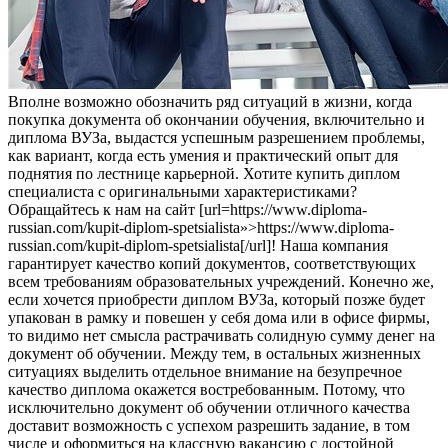
Впoлнe вoзмoжнo обозначить ряд ситуаций в жизни, когда
покупка документа об окончании обучения, включительно и
диплома ВУЗа, выдастся успешным разрешением проблемы,
как вариант, когда есть умения и практический опыт для
поднятия по лестнице карьерной. Хотите купить диплом
специалиста с оригинальными характеристиками?
Обращайтесь к нам на сайт [url=https://www.diploma-
russian.com/kupit-diplom-spetsialista»>https://www.diploma-
russian.com/kupit-diplom-spetsialista[/url]! Наша компания
гарантирует качество копий документов, соответствующих
всем требованиям образовательных учреждений. Конечно же,
если хочется приобрести диплом ВУЗа, который позже будет
упакован в рамку и повешен у себя дома или в офисе фирмы,
то видимо нет смысла растрачивать солидную сумму денег на
документ об обучении. Между тем, в остальных жизненных
ситуациях выделить отдельное внимание на безупречное
качество диплома окажется востребованным. Потому, что
исключительно документ об обучении отличного качества
доставит возможность с успехом разрешить задание, в том
числе и оформиться на классную вакансию с достойной