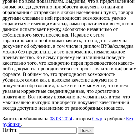
уровне по всем показателям. Выделим, что в представленной
фирме всегда доступно приобрести документ о наличии
образования с отправкой в любой населенный пункт, говоря
другими словами в ней преподносят возможность удачно
справиться с имеющимися задачами практически всем, кто в
данном испытывает нужду, абсолютно независимо от
собственного места поселения. Наравне с этим
гарантированно необходимо заявить, что подать заявку на
документ об обучении, в том числе и диплом ВУЗа/колледжа
можно без предоплаты, а это непременно, немаловажное
преимущество. Ко всему прочему не излишним поведать
касательно того, что конкретно перед производством какого-
либо документа преподносится его проект макета в цифровом
формате. В общем-то, это преподносит возможность
убедиться самим как в высоком качестве документа о
получении образования, также и в том моменте, что в нем
указаны корректные сведения/данные, что достаточно
практично. Вот почему возможно не усомниться в том, что
максимально выгодно приобрести документ качественный
всегда доступно независимо от разнообразных нюансов.
Запись опубликована
08.03.2024
автором
Gwp
в рубрике
Без
рубрики
.
Найти: