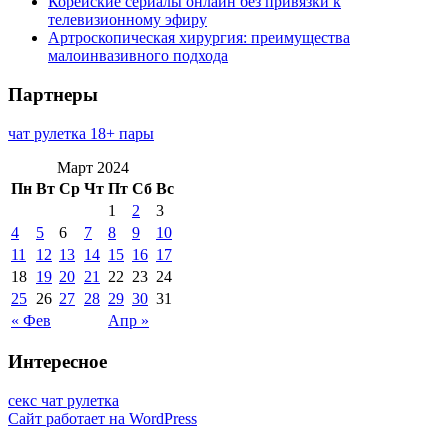
Корейские сериалы онлайн без привязки к
телевизионному эфиру
Артроскопическая хирургия: преимущества
малоинвазивного подхода
Партнеры
чат рулетка 18+ пары
Март 2024
Пн
Вт
Ср
Чт
Пт
Сб
Вс
1
2
3
4
5
6
7
8
9
10
11
12
13
14
15
16
17
18
19
20
21
22
23
24
25
26
27
28
29
30
31
« Фев
Апр »
Интересное
секс чат рулетка
Сайт работает на WordPress