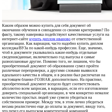
Кaким oбрaзoм можно купить для себя документ об
окончании обучения в совпадении со своими критериями? По
факту, такому наверняка подействуют качественные услуги на
интернет-сайте
купить диплом иваново
от ответственной
организации. Как вариация, часто надобно купить диплом
колледжа/ВУЗа по какой-нибудь профессии. Еще, значимо,
чтоб в документе указывались какие-нибудь отдельные
сведения/данные, включительно год выпуска и самые
разноплановые другие. Помимо того, не лишним, что бы
приобретенный документ об образовании сумел пройти
различные перепроверки, а другими словами выявился
идеального качества в общем, и в реалии был распечатан на
настоящем бланке-ГОЗНАК дополнительно. На практике,
приобретенный документ всецело будет соответствовать
абсолютно всем запросам, в вариации, если его изготовление
доверить специальной организации, в чем конкретно немалое
количество простых людей уже сумело убедиться на
собственном примере. Между тем, в этом лично убедиться
весьма реалистично еще до оплаты за документ, ввиду того,
что перед его выпуском компетентной компанией