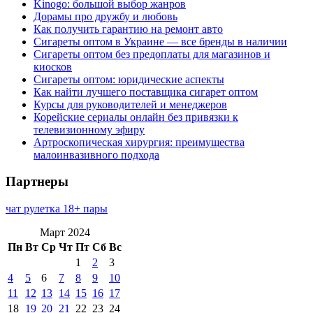
Kinogo: большой выбор жанров
Дорамы про дружбу и любовь
Как получить гарантию на ремонт авто
Сигареты оптом в Украине — все бренды в наличии
Сигареты оптом без предоплаты для магазинов и
киосков
Сигареты оптом: юридические аспекты
Как найти лучшего поставщика сигарет оптом
Курсы для руководителей и менеджеров
Корейские сериалы онлайн без привязки к
телевизионному эфиру
Артроскопическая хирургия: преимущества
малоинвазивного подхода
Партнеры
чат рулетка 18+ пары
Март 2024
Пн
Вт
Ср
Чт
Пт
Сб
Вс
1
2
3
4
5
6
7
8
9
10
11
12
13
14
15
16
17
18
19
20
21
22
23
24