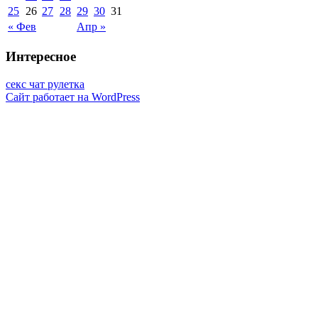
25
26
27
28
29
30
31
« Фев
Апр »
Интересное
секс чат рулетка
Сайт работает на WordPress