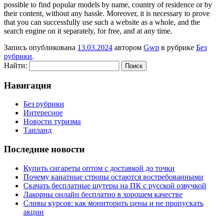
possible to find popular models by name, country of residence or by
their content, without any hassle. Moreover, it is necessary to prove
that you can successfully use such a website as a whole, and the
search engine on it separately, for free, and at any time.
Запись опубликована
13.03.2024
автором
Gwp
в рубрике
Без
рубрики
.
Найти:
Навигация
Без рубрики
Интересное
Новости туризма
Таиланд
Последние новости
Купить сигареты оптом с доставкой до точки
Почему канатные стропы остаются востребованными
Скачать бесплатные шутеры на ПК с русской озвучкой
Лакорны онлайн бесплатно в хорошем качестве
Сливы курсов: как мониторить цены и не пропускать
акции